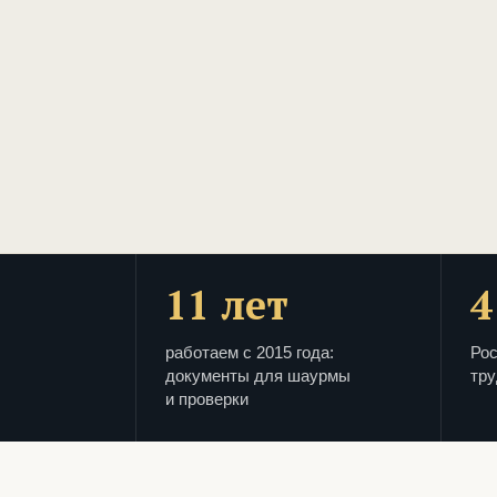
11 лет
4
работаем с 2015 года:
Рос
документы для шаурмы
тру
и проверки