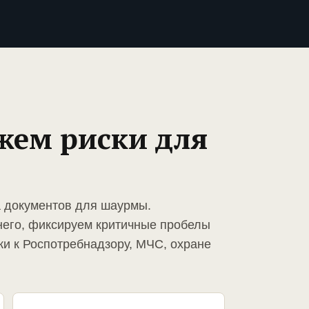
жем риски для
а документов для шаурмы.
него, фиксируем критичные пробелы
ки к Роспотребнадзору, МЧС, охране