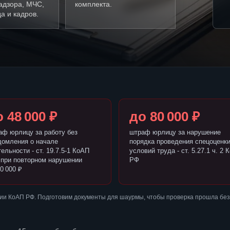
адзора, МЧС,
комплекта.
а и кадров.
 48 000 ₽
до 80 000 ₽
аф юрлицу за работу без
штраф юрлицу за нарушение
домления о начале
порядка проведения спецоценк
ельности - ст. 19.7.5-1 КоАП
условий труда - ст. 5.27.1 ч. 2 
 при повторном нарушении
РФ
0 000 ₽
ии КоАП РФ. Подготовим документы для шаурмы, чтобы проверка прошла без