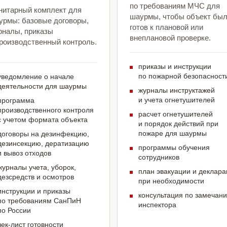
по требованиям МЧС для
нитарный комплект для
шаурмы, чтобы объект бы
урмы: базовые договоры,
готов к плановой или
рналы, приказы
внеплановой проверке.
производственный контроль.
приказы и инструкции
по пожарной безопасност
уведомление о начале
деятельности для шаурмы
журналы инструктажей
и учета огнетушителей
программа
производственного контроля
расчет огнетушителей
с учетом формата объекта
и порядок действий при
пожаре для шаурмы
договоры на дезинфекцию,
дезинсекцию, дератизацию
программы обучения
и вывоз отходов
сотрудников
журналы учета, уборок,
план эвакуации и деклар
дезсредств и осмотров
при необходимости
инструкции и приказы
консультация по замечан
по требованиям СанПиН
инспектора
по России
чек-лист готовности