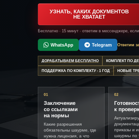
УЗНАТЬ, КАКИХ ДОКУМЕНТОВ
НЕ ХВАТАЕТ
Бесплатно · 15 минут · ответим в мессенджере, есл
WhatsApp
Telegram
Ответим за
ДОРАБАТЫВАЕМ БЕСПЛАТНО
КОМПЛЕКТ ПО 
ПОДДЕРЖКА ПО КОМПЛЕКТУ - 1 ГОД
НОВЫЕ ТР
01
02
Заключение
Готовнос
со ссылками
к провер
на нормы
Актуализир
документац
Какие разрешения
приказы и и
обязательны шаурме, где
шаурмы по 
нужна лицензия, а что