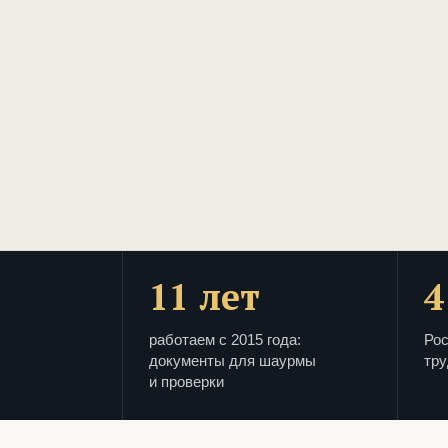
11 лет
4
работаем с 2015 года:
Рос
документы для шаурмы
тру
и проверки