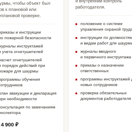
и внутренний контроль
урмы, чтобы объект был
работодателя.
ов к плановой или
еплановой проверке.
положение о системе
управления охраной труд
приказы и инструкции
инструкции по должностя
по пожарной безопасности
и видам работ для шаурм
журналы инструктажей
журналы вводного
и учета огнетушителей
и первичного инструктажа
расчет огнетушителей
приказы о назначении
и порядок действий при
ответственных
пожаре для шаурмы
программы инструктажей 
программы обучения
новых сотрудников
сотрудников
проверка обязательных
план эвакуации и декларация
документов работодателя
при необходимости
консультация по замечаниям
инспектора
 4 900 ₽