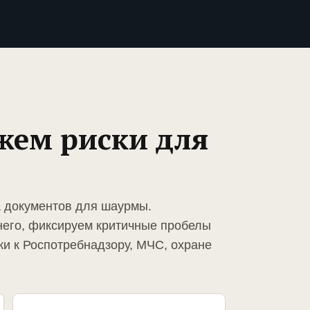
жем риски для
а документов для шаурмы.
него, фиксируем критичные пробелы
ки к Роспотребнадзору, МЧС, охране