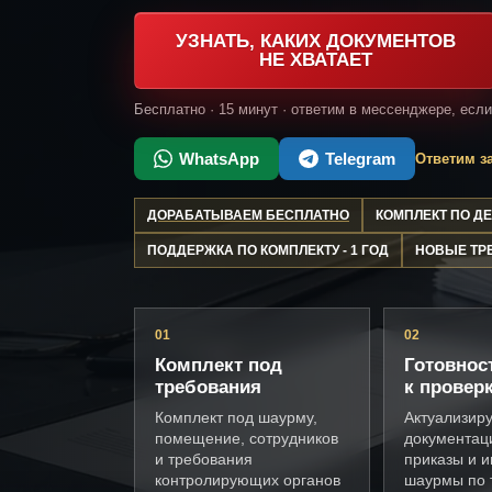
УЗНАТЬ, КАКИХ ДОКУМЕНТОВ
НЕ ХВАТАЕТ
Бесплатно · 15 минут · ответим в мессенджере, есл
WhatsApp
Telegram
Ответим за
ДОРАБАТЫВАЕМ БЕСПЛАТНО
КОМПЛЕКТ ПО 
ПОДДЕРЖКА ПО КОМПЛЕКТУ - 1 ГОД
НОВЫЕ ТР
01
02
Комплект под
Готовнос
требования
к провер
Комплект под шаурму,
Актуализир
помещение, сотрудников
документац
и требования
приказы и и
контролирующих органов
шаурмы по 