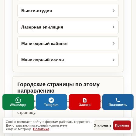
Бьюти-студия
Лазерная эпиляция
Маникюрный кабинет
Маникюрный салон
Городские страницы по этому
направлению
Если объект работает в конкретном городе,
WhatsApp
Telegram
Заявка
Позвонить
можно сразу открыть релевантную городскую
страницу.
Cookie помогают сайту и формам работать корректно.
Для статистики посещений используем
Отклонить
Принять
Массажный салон в Москве
Яндекс.Метрику.
Политика