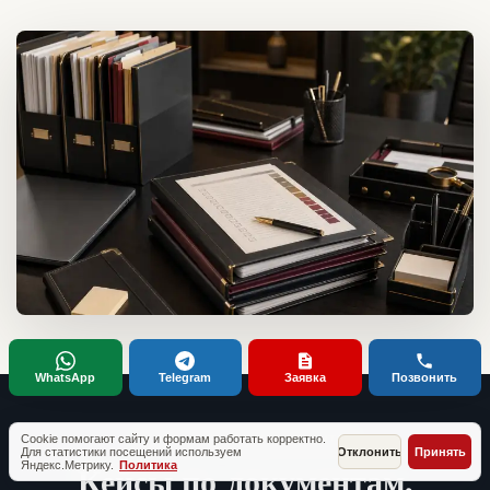
WhatsApp
Telegram
Заявка
Позвонить
Cookie помогают сайту и формам работать корректно.
ТИПОВЫЕ СИТУАЦИИ КЛИЕНТОВ
Для статистики посещений используем
Отклонить
Принять
Кейсы по документам,
Яндекс.Метрику.
Политика