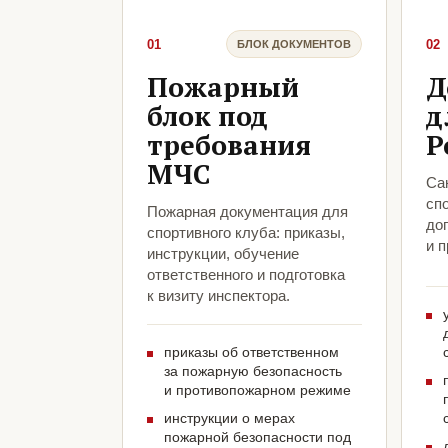
01
02
БЛОК ДОКУМЕНТОВ
Пожарный
Д
блок под
д
требования
Р
МЧС
Са
сп
Пожарная документация для
до
спортивного клуба: приказы,
и 
инструкции, обучение
ответственного и подготовка
к визиту инспектора.
приказы об ответственном
за пожарную безопасность
и противопожарном режиме
инструкции о мерах
пожарной безопасности под