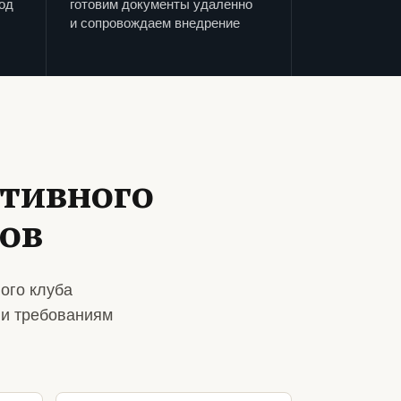
од
готовим документы удаленно
и сопровождаем внедрение
ртивного
тов
ого клуба
 и требованиям