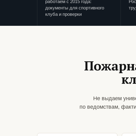
работаем с 2015 года:
Рос
документы для спортивного
тру
клуба и проверки
Пожарна
кл
Не выдаем унив
по ведомствам, факт