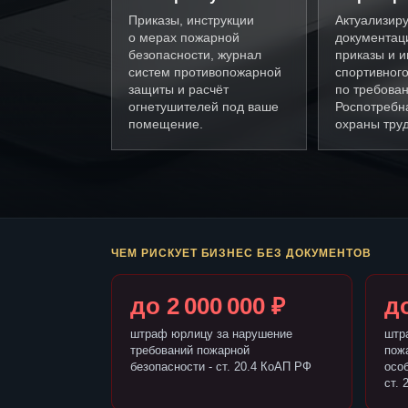
Приказы, инструкции
Актуализир
о мерах пожарной
документац
безопасности, журнал
приказы и и
систем противопожарной
спортивного
защиты и расчёт
по требова
огнетушителей под ваше
Роспотребн
помещение.
охраны труд
ЧЕМ РИСКУЕТ БИЗНЕС БЕЗ ДОКУМЕНТОВ
до 2 000 000 ₽
до
штраф юрлицу за нарушение
штр
требований пожарной
пож
безопасности - ст. 20.4 КоАП РФ
осо
ст. 