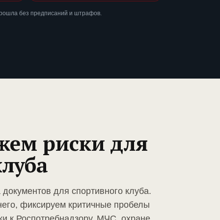
прошла без предписаний и штрафов.
жем риски для
клуба
 документов для спортивного клуба.
него, фиксируем критичные пробелы
ки к Роспотребнадзору, МЧС, охране