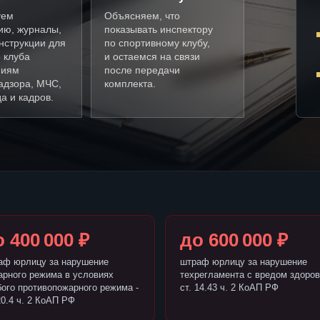
уем
Объясняем, что
ию, журналы,
показывать инспектору
нструкции для
по спортивному клубу,
 клуба
и остаемся на связи
ниям
после передачи
адзора, МЧС,
комплекта.
а и кадров.
 400 000 ₽
до 600 000 ₽
аф юрлицу за нарушение
штраф юрлицу за нарушение
арного режима в условиях
техрегламента с вредом здоров
бого противопожарного режима -
ст. 14.43 ч. 2 КоАП РФ
20.4 ч. 2 КоАП РФ