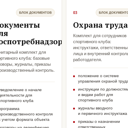
03
БЛОК ДОКУМЕНТОВ
БЛОК ДОКУМЕНТ
окументы
Охрана труда
ля
Комплект для сотрудников
оспотребнадзора
спортивного клуба:
инструктажи, ответственны
нитарный комплект для
лица и внутренний контрол
ортивного клуба: базовые
работодателя.
говоры, журналы, приказы
производственный контроль.
положение о системе
управления охраной труд
инструкции по должностя
уведомление о начале
и видам работ для
деятельности для
спортивного клуба
спортивного клуба
журналы вводного
программа
и первичного инструктажа
производственного контроля
с учетом формата объекта
приказы о назначении
ответственных
договоры на дезинфекцию,