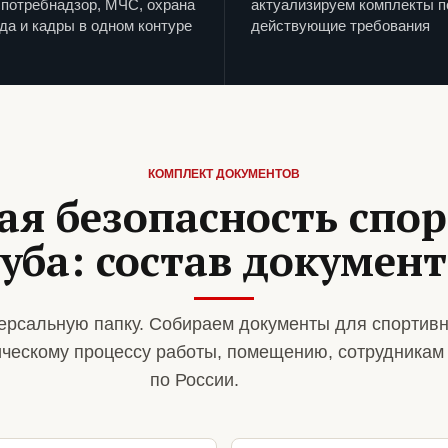
потребнадзор, МЧС, охрана
актуализируем комплекты п
да и кадры в одном контуре
действующие требования
КОМПЛЕКТ ДОКУМЕНТОВ
я безопасность спо
уба: состав докумен
ерсальную папку. Собираем документы для спортивн
ическому процессу работы, помещению, сотрудникам
по России.