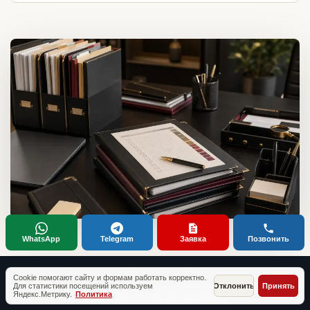
WhatsApp
Telegram
Заявка
Позвонить
Cookie помогают сайту и формам работать корректно.
Для статистики посещений используем
Отклонить
Принять
Яндекс.Метрику.
Политика
ТИПОВЫЕ СИТУАЦИИ КЛИЕНТОВ