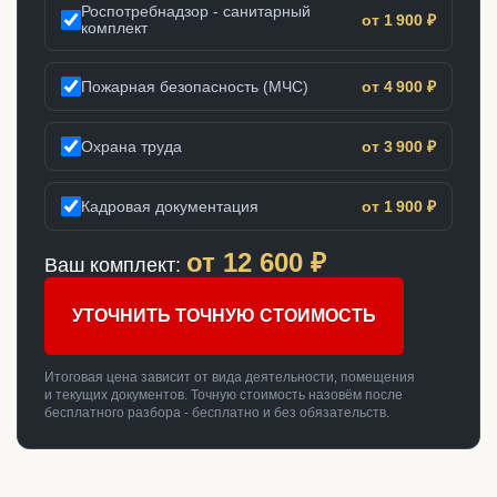
Роспотребнадзор - санитарный
от 1 900 ₽
комплект
Пожарная безопасность (МЧС)
от 4 900 ₽
Охрана труда
от 3 900 ₽
Кадровая документация
от 1 900 ₽
от
12 600
₽
Ваш комплект:
УТОЧНИТЬ ТОЧНУЮ СТОИМОСТЬ
Итоговая цена зависит от вида деятельности, помещения
и текущих документов. Точную стоимость назовём после
бесплатного разбора - бесплатно и без обязательств.