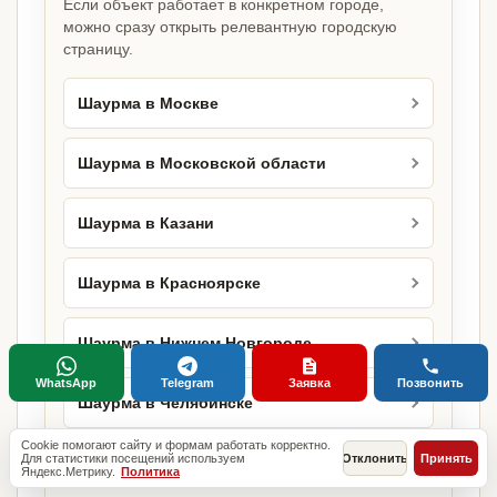
Если объект работает в конкретном городе,
можно сразу открыть релевантную городскую
страницу.
Шаурма в Москве
Шаурма в Московской области
Шаурма в Казани
Шаурма в Красноярске
Шаурма в Нижнем Новгороде
WhatsApp
Telegram
Заявка
Позвонить
Шаурма в Челябинске
Cookie помогают сайту и формам работать корректно.
Для статистики посещений используем
Отклонить
Принять
Шаурма в Уфе
Яндекс.Метрику.
Политика