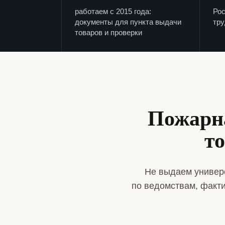
работаем с 2015 года:
Рос
документы для пункта выдачи
тру
товаров и проверки
Пожарна
то
Не выдаем универ
по ведомствам, факт