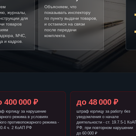
уем
Объясняем, что
ию, журналы,
показывать инспектору
нструкции для
по пункту выдачи товаров,
чи товаров
и остаемся на связи
ниям
после передачи
адзора, МЧС,
комплекта.
а и кадров.
 400 000 ₽
до 48 000 ₽
аф юрлицу за нарушение
штраф юрлицу за работу без
арного режима в условиях
уведомления о начале
бого противопожарного режима -
деятельности - ст. 19.7.5-1 КоА
20.4 ч. 2 КоАП РФ
РФ, при повторном нарушении
до 60 000 ₽