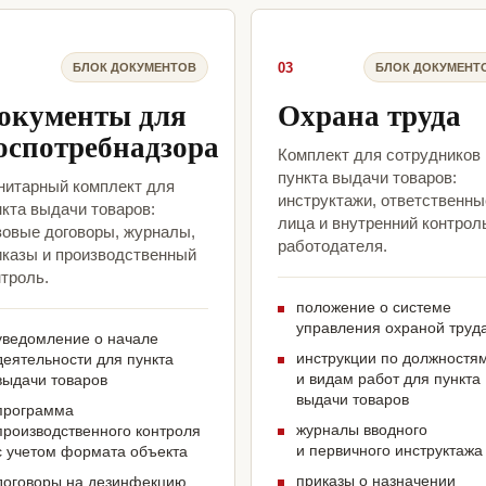
03
БЛОК ДОКУМЕНТОВ
БЛОК ДОКУМЕНТ
окументы для
Охрана труда
оспотребнадзора
Комплект для сотрудников
пункта выдачи товаров:
нитарный комплект для
инструктажи, ответственны
кта выдачи товаров:
лица и внутренний контрол
зовые договоры, журналы,
работодателя.
иказы и производственный
троль.
положение о системе
управления охраной труд
уведомление о начале
инструкции по должностя
деятельности для пункта
и видам работ для пункта
выдачи товаров
выдачи товаров
программа
журналы вводного
производственного контроля
и первичного инструктажа
с учетом формата объекта
приказы о назначении
договоры на дезинфекцию,