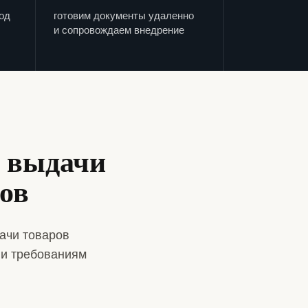
од
готовим документы удаленно
и сопровождаем внедрение
а выдачи
тов
ачи товаров
 и требованиям