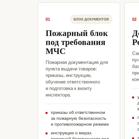
01
02
БЛОК ДОКУМЕНТОВ
Пожарный блок
Д
под требования
Р
МЧС
Са
пун
Пожарная документация для
ба
пункта выдачи товаров:
пр
приказы, инструкции,
кон
обучение ответственного
и подготовка к визиту
инспектора.
приказы об ответственном
за пожарную безопасность
и противопожарном режиме
инструкции о мерах
пожарной безопасности под