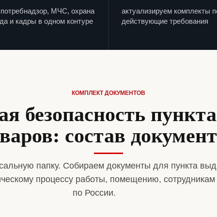
потребнадзор, МЧС, охрана
актуализируем комплекты п
да и кадры в одном контуре
действующие требования
КОМПЛЕКТ ДОКУМЕНТОВ
я безопасность пункт
варов: состав докумен
сальную папку. Собираем документы для пункта выд
ическому процессу работы, помещению, сотрудникам
по России.