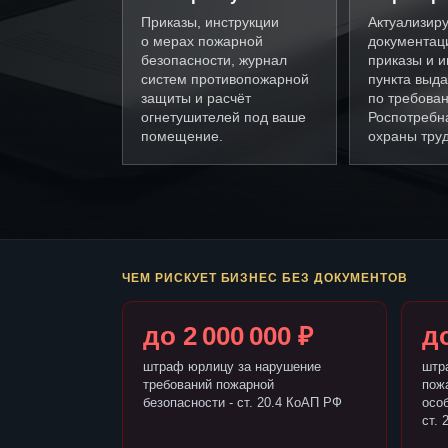
Приказы, инструкции
Актуализир
о мерах пожарной
документац
безопасности, журнал
приказы и и
систем противопожарной
пункта выда
защиты и расчёт
по требова
огнетушителей под ваше
Роспотребн
помещение.
охраны труд
ЧЕМ РИСКУЕТ БИЗНЕС БЕЗ ДОКУМЕНТОВ
до 2 000 000 ₽
до
штраф юрлицу за нарушение
штр
требований пожарной
пож
безопасности - ст. 20.4 КоАП РФ
осо
ст. 