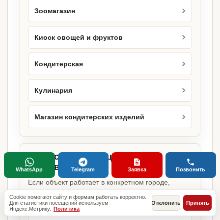
Зоомагазин
Киоск овощей и фруктов
Кондитерская
Кулинария
Магазин кондитерских изделий
Городские страницы по этому
направлению
WhatsApp
Telegram
Заявка
Позвонить
Если объект работает в конкретном городе,
можно сразу открыть релевантную городскую
Cookie помогают сайту и формам работать корректно.
страницу.
Для статистики посещений используем
Отклонить
Принять
Яндекс.Метрику.
Политика