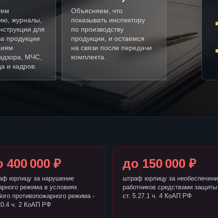
уем
Объясняем, что
ию, журналы,
показывать инспектору
нструкции для
по производству
ва продукции
продукции, и остаемся
ниям
на связи после передачи
адзора, МЧС,
комплекта.
а и кадров.
 400 000 ₽
до 150 000 ₽
аф юрлицу за нарушение
штраф юрлицу за необеспечени
арного режима в условиях
работников средствами защиты 
бого противопожарного режима -
ст. 5.27.1 ч. 4 КоАП РФ
20.4 ч. 2 КоАП РФ