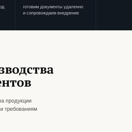
од
готовим документы удаленно
и сопровождаем внедрение
зводства
ентов
ва продукции
 и требованиям