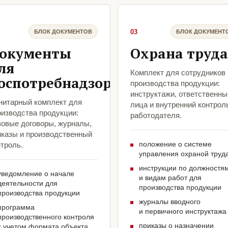
03
БЛОК ДОКУМЕНТОВ
БЛОК ДОКУМЕНТ
окументы
Охрана труда
ля
Комплект для сотрудников
оспотребнадзора
производства продукции:
инструктажи, ответственны
нитарный комплект для
лица и внутренний контрол
оизводства продукции:
работодателя.
зовые договоры, журналы,
иказы и производственный
положение о системе
троль.
управления охраной труд
инструкции по должностя
уведомление о начале
и видам работ для
деятельности для
производства продукции
производства продукции
журналы вводного
программа
и первичного инструктажа
производственного контроля
приказы о назначении
с учетом формата объекта