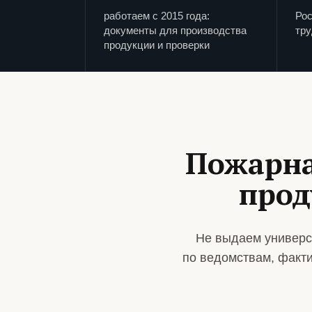
работаем с 2015 года:
Рос
документы для производства
тру
продукции и проверки
Пожарна
прод
Не выдаем универс
по ведомствам, факт