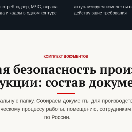
потребнадзор, МЧС, охрана
актуализируем комплекты п
да и кадры в одном контуре
действующие требования
КОМПЛЕКТ ДОКУМЕНТОВ
я безопасность прои
укции: состав докум
альную папку. Собираем документы для производст
ическому процессу работы, помещению, сотрудникам
по России.