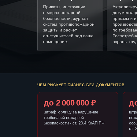
Приказы, инструкции
Актуализир
о мерах пожарной
документац
безопасности, журнал
приказы и и
систем противопожарной
производст
защиты и расчёт
по требова
огнетушителей под ваше
Роспотребн
помещение.
охраны труд
ЧЕМ РИСКУЕТ БИЗНЕС БЕЗ ДОКУМЕНТОВ
до 2 000 000 ₽
до
штраф юрлицу за нарушение
штр
требований пожарной
пож
безопасности - ст. 20.4 КоАП РФ
осо
ст. 