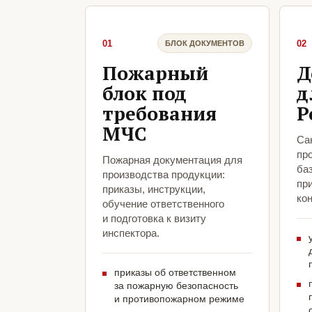
01
02
БЛОК ДОКУМЕНТОВ
Пожарный
Д
блок под
д
требования
Р
МЧС
Са
пр
Пожарная документация для
ба
производства продукции:
пр
приказы, инструкции,
кон
обучение ответственного
и подготовка к визиту
инспектора.
приказы об ответственном
за пожарную безопасность
и противопожарном режиме