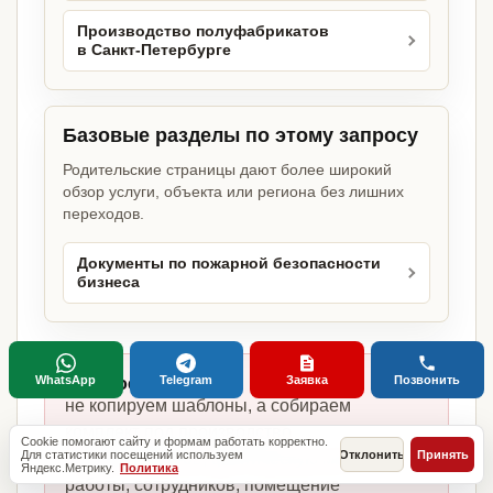
Производство полуфабрикатов
в Санкт-Петербурге
Базовые разделы по этому запросу
Родительские страницы дают более широкий
обзор услуги, объекта или региона без лишних
переходов.
Документы по пожарной безопасности
бизнеса
WhatsApp
Telegram
Заявка
Позвонить
Главное отличие:
не копируем шаблоны, а собираем
комплект под производство
Cookie помогают сайту и формам работать корректно.
Для статистики посещений используем
Отклонить
Принять
полуфабрикатов, фактическую модель
Яндекс.Метрику.
Политика
работы, сотрудников, помещение