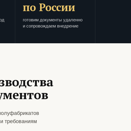
по России
од
готовим документы удаленно
и сопровождаем внедрение
зводства
ументов
полуфабрикатов
 и требованиям