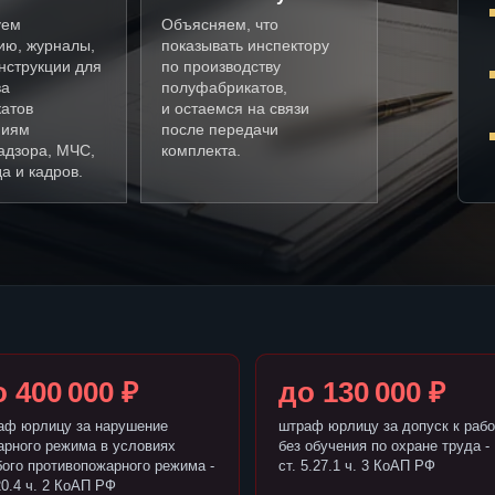
уем
Объясняем, что
ию, журналы,
показывать инспектору
нструкции для
по производству
ва
полуфабрикатов,
атов
и остаемся на связи
ниям
после передачи
адзора, МЧС,
комплекта.
а и кадров.
 400 000 ₽
до 130 000 ₽
аф юрлицу за нарушение
штраф юрлицу за допуск к рабо
арного режима в условиях
без обучения по охране труда -
бого противопожарного режима -
ст. 5.27.1 ч. 3 КоАП РФ
20.4 ч. 2 КоАП РФ