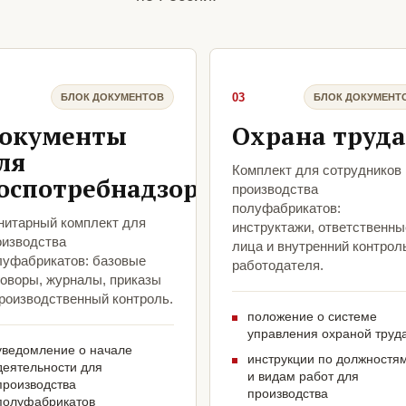
03
БЛОК ДОКУМЕНТОВ
БЛОК ДОКУМЕНТ
окументы
Охрана труда
ля
Комплект для сотрудников
оспотребнадзора
производства
полуфабрикатов:
нитарный комплект для
инструктажи, ответственны
оизводства
лица и внутренний контрол
луфабрикатов: базовые
работодателя.
говоры, журналы, приказы
производственный контроль.
положение о системе
управления охраной труд
уведомление о начале
инструкции по должностя
деятельности для
и видам работ для
производства
производства
полуфабрикатов