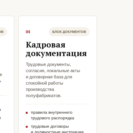
04
ОВ
БЛОК ДОКУМЕНТОВ
Кадровая
документация
Трудовые документы,
согласия, локальные акты
е
и договорная база для
ь
спокойной работы
производства
полуфабрикатов.
а
правила внутреннего
м
трудового распорядка
трудовые договоры
и должностные инструкции