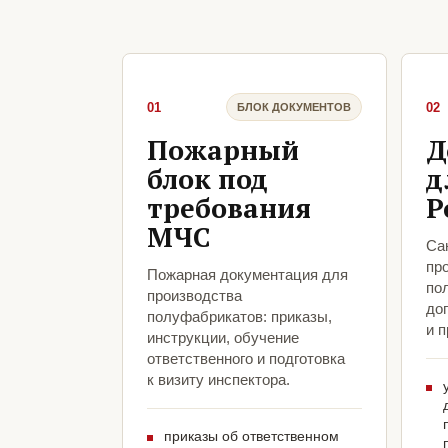
01
02
БЛОК ДОКУМЕНТОВ
Пожарный
Д
блок под
д
требования
Р
МЧС
Са
пр
Пожарная документация для
по
производства
до
полуфабрикатов: приказы,
и 
инструкции, обучение
ответственного и подготовка
к визиту инспектора.
приказы об ответственном