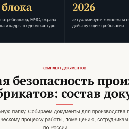
 блока
2026
потребнадзор, МЧС, охрана
актуализируем комплекты п
да и кадры в одном контуре
действующие требования
КОМПЛЕКТ ДОКУМЕНТОВ
я безопасность прои
брикатов: состав док
ную папку. Собираем документы для производства 
ическому процессу работы, помещению, сотрудникам
по России.