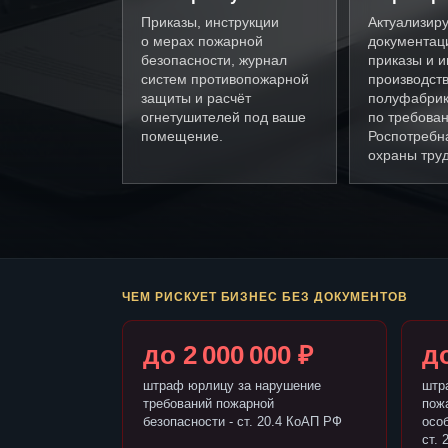
Приказы, инструкции
Актуализир
о мерах пожарной
документац
безопасности, журнал
приказы и и
систем противопожарной
производст
защиты и расчёт
полуфабрик
огнетушителей под ваше
по требова
помещение.
Роспотребн
охраны труд
ЧЕМ РИСКУЕТ БИЗНЕС БЕЗ ДОКУМЕНТОВ
до 2 000 000 ₽
до
штраф юрлицу за нарушение
штр
требований пожарной
пож
безопасности - ст. 20.4 КоАП РФ
осо
ст. 