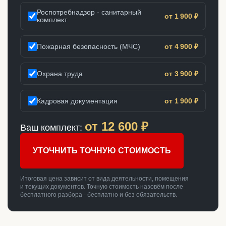
Роспотребнадзор - санитарный
от 1 900 ₽
комплект
Пожарная безопасность (МЧС)
от 4 900 ₽
Охрана труда
от 3 900 ₽
Кадровая документация
от 1 900 ₽
от
12 600
₽
Ваш комплект:
УТОЧНИТЬ ТОЧНУЮ СТОИМОСТЬ
Итоговая цена зависит от вида деятельности, помещения
и текущих документов. Точную стоимость назовём после
бесплатного разбора - бесплатно и без обязательств.