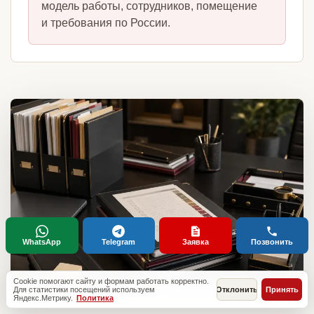
модель работы, сотрудников, помещение
и требования по России.
WhatsApp
Telegram
Заявка
Позвонить
Cookie помогают сайту и формам работать корректно.
Для статистики посещений используем
Отклонить
Принять
Яндекс.Метрику.
Политика