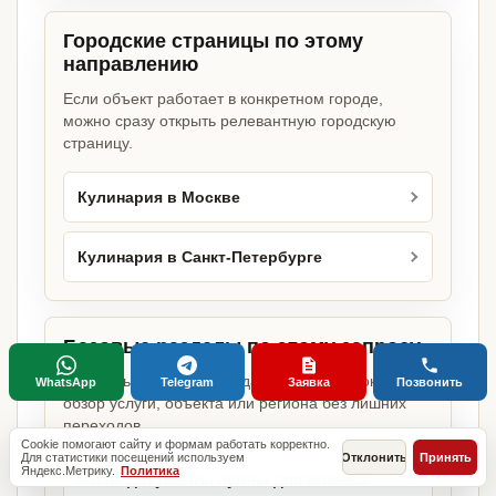
Городские страницы по этому
направлению
Если объект работает в конкретном городе,
можно сразу открыть релевантную городскую
страницу.
Кулинария в Москве
Кулинария в Санкт-Петербурге
Базовые разделы по этому запросу
Родительские страницы дают более широкий
WhatsApp
Telegram
Заявка
Позвонить
обзор услуги, объекта или региона без лишних
переходов.
Cookie помогают сайту и формам работать корректно.
Для статистики посещений используем
Отклонить
Принять
Яндекс.Метрику.
Политика
Какие документы нужны для бизнеса