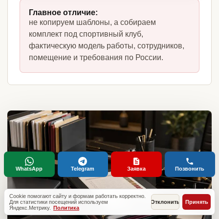
Главное отличие:
не копируем шаблоны, а собираем
комплект под спортивный клуб,
фактическую модель работы, сотрудников,
помещение и требования по России.
WhatsApp
Telegram
Заявка
Позвонить
Cookie помогают сайту и формам работать корректно.
Для статистики посещений используем
Отклонить
Принять
Яндекс.Метрику.
Политика