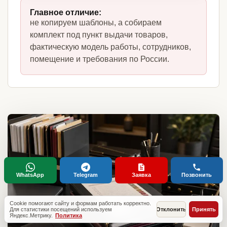
Главное отличие:
не копируем шаблоны, а собираем
комплект под пункт выдачи товаров,
фактическую модель работы, сотрудников,
помещение и требования по России.
WhatsApp
Telegram
Заявка
Позвонить
Cookie помогают сайту и формам работать корректно.
Для статистики посещений используем
Отклонить
Принять
Яндекс.Метрику.
Политика