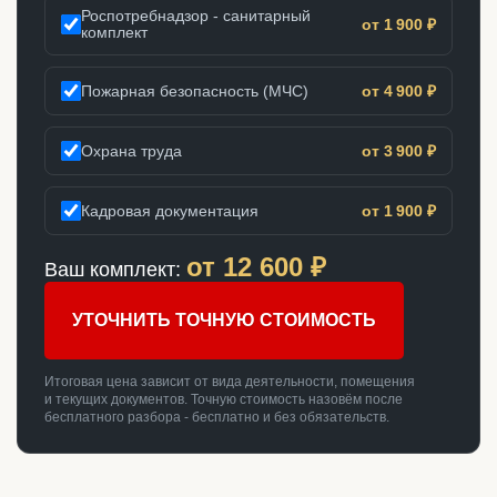
Роспотребнадзор - санитарный
от 1 900 ₽
комплект
Пожарная безопасность (МЧС)
от 4 900 ₽
Охрана труда
от 3 900 ₽
Кадровая документация
от 1 900 ₽
от
12 600
₽
Ваш комплект:
УТОЧНИТЬ ТОЧНУЮ СТОИМОСТЬ
Итоговая цена зависит от вида деятельности, помещения
и текущих документов. Точную стоимость назовём после
бесплатного разбора - бесплатно и без обязательств.