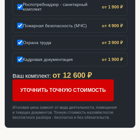
Роспотребнадзор - санитарный
от 1 900 ₽
комплект
Пожарная безопасность (МЧС)
от 4 900 ₽
Охрана труда
от 3 900 ₽
Кадровая документация
от 1 900 ₽
от
12 600
₽
Ваш комплект:
УТОЧНИТЬ ТОЧНУЮ СТОИМОСТЬ
Итоговая цена зависит от вида деятельности, помещения
и текущих документов. Точную стоимость назовём после
бесплатного разбора - бесплатно и без обязательств.