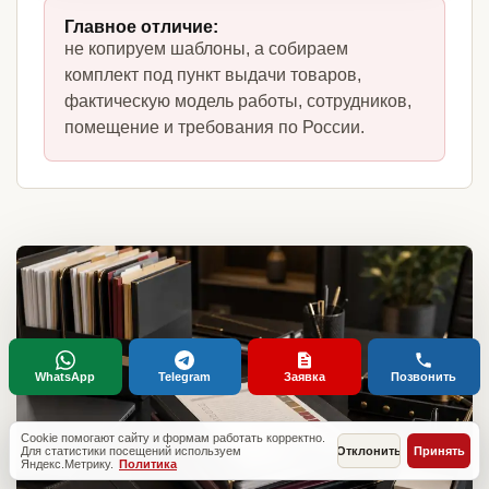
Главное отличие:
не копируем шаблоны, а собираем
комплект под пункт выдачи товаров,
фактическую модель работы, сотрудников,
помещение и требования по России.
WhatsApp
Telegram
Заявка
Позвонить
Cookie помогают сайту и формам работать корректно.
Для статистики посещений используем
Отклонить
Принять
Яндекс.Метрику.
Политика