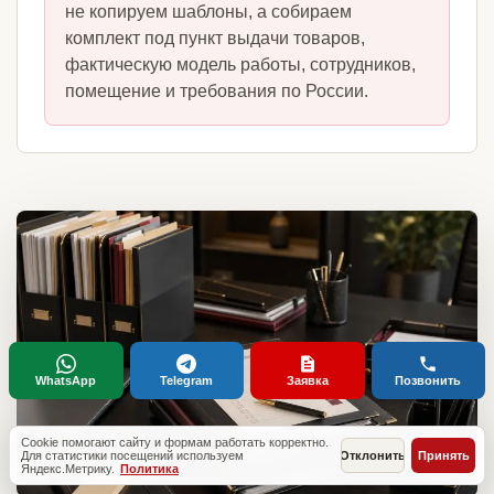
не копируем шаблоны, а собираем
комплект под пункт выдачи товаров,
фактическую модель работы, сотрудников,
помещение и требования по России.
WhatsApp
Telegram
Заявка
Позвонить
Cookie помогают сайту и формам работать корректно.
Для статистики посещений используем
Отклонить
Принять
Яндекс.Метрику.
Политика