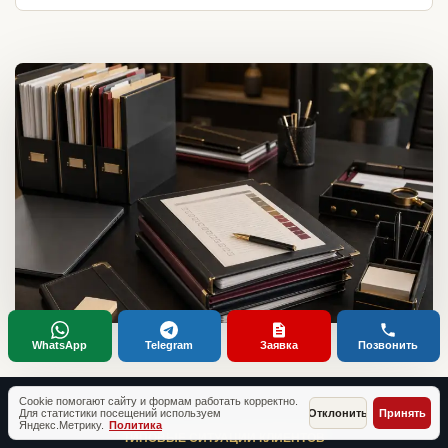
WhatsApp
Telegram
Заявка
Позвонить
Cookie помогают сайту и формам работать корректно.
Для статистики посещений используем
Отклонить
Принять
Яндекс.Метрику.
Политика
ТИПОВЫЕ СИТУАЦИИ КЛИЕНТОВ