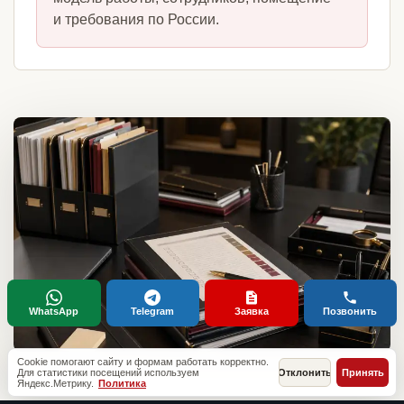
и требования по России.
WhatsApp
Telegram
Заявка
Позвонить
Cookie помогают сайту и формам работать корректно.
Для статистики посещений используем
Отклонить
Принять
Яндекс.Метрику.
Политика