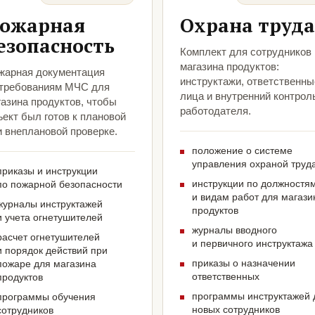
ожарная
Охрана труда
езопасность
Комплект для сотрудников
магазина продуктов:
жарная документация
инструктажи, ответственны
 требованиям МЧС для
лица и внутренний контрол
газина продуктов, чтобы
работодателя.
ект был готов к плановой
и внеплановой проверке.
положение о системе
управления охраной труд
приказы и инструкции
инструкции по должностя
по пожарной безопасности
и видам работ для магази
журналы инструктажей
продуктов
и учета огнетушителей
журналы вводного
расчет огнетушителей
и первичного инструктажа
и порядок действий при
приказы о назначении
пожаре для магазина
ответственных
продуктов
программы инструктажей 
программы обучения
новых сотрудников
сотрудников