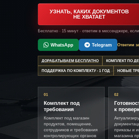
УЗНАТЬ, КАКИХ ДОКУМЕНТОВ
НЕ ХВАТАЕТ
Бесплатно · 15 минут · ответим в мессенджере, есл
WhatsApp
Telegram
Ответим за
ДОРАБАТЫВАЕМ БЕСПЛАТНО
КОМПЛЕКТ ПО 
ПОДДЕРЖКА ПО КОМПЛЕКТУ - 1 ГОД
НОВЫЕ ТР
01
02
Комплект под
Готовнос
требования
к провер
Комплект под магазин
Актуализир
продуктов, помещение,
документац
сотрудников и требования
приказы и и
контролирующих органов
магазина пр