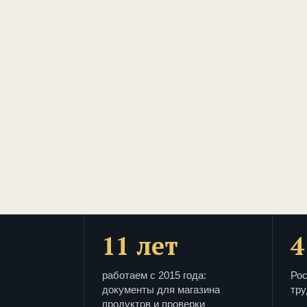
11 лет
4
работаем с 2015 года:
Рос
документы для магазина
тру
продуктов и проверки