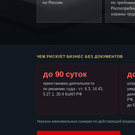
по России.
по требова
Роспотребн
охраны труд
ЧЕМ РИСКУЕТ БИЗНЕС БЕЗ ДОКУМЕНТОВ
до 90 суток
до
приостановка деятельности
штр
по решению суда - ст. 6.3, 14.43,
уве
5.27.1, 20.4 КоАП РФ
деят
РФ,
до 6
Указаны максимальные санкции по действующей редакци