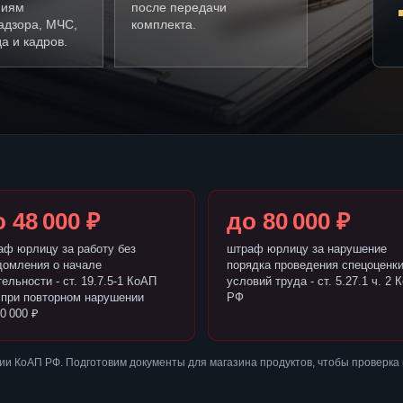
ниям
после передачи
адзора, МЧС,
комплекта.
а и кадров.
 48 000 ₽
до 80 000 ₽
аф юрлицу за работу без
штраф юрлицу за нарушение
домления о начале
порядка проведения спецоценк
ельности - ст. 19.7.5-1 КоАП
условий труда - ст. 5.27.1 ч. 2 
 при повторном нарушении
РФ
0 000 ₽
и КоАП РФ. Подготовим документы для магазина продуктов, чтобы проверка