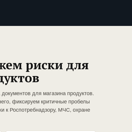
жем риски для
дуктов
 документов для магазина продуктов.
него, фиксируем критичные пробелы
ки к Роспотребнадзору, МЧС, охране