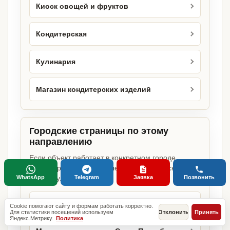
Киоск овощей и фруктов
Кондитерская
Кулинария
Магазин кондитерских изделий
Городские страницы по этому
направлению
Если объект работает в конкретном городе,
можно сразу открыть релевантную городскую
WhatsApp
Telegram
Заявка
Позвонить
страницу.
Магазин продуктов в Москве
Cookie помогают сайту и формам работать корректно.
Для статистики посещений используем
Отклонить
Принять
Яндекс.Метрику.
Политика