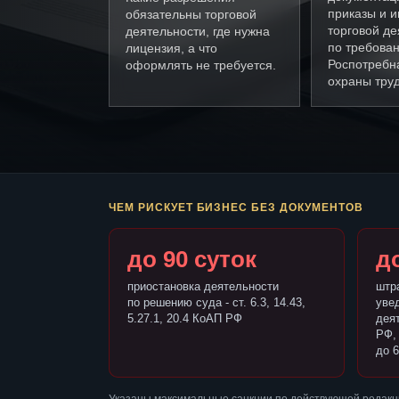
приказы и и
обязательны торговой
торговой де
деятельности, где нужна
по требова
лицензия, а что
Роспотребн
оформлять не требуется.
охраны труд
ЧЕМ РИСКУЕТ БИЗНЕС БЕЗ ДОКУМЕНТОВ
до 90 суток
до
приостановка деятельности
штр
по решению суда - ст. 6.3, 14.43,
уве
5.27.1, 20.4 КоАП РФ
деят
РФ,
до 6