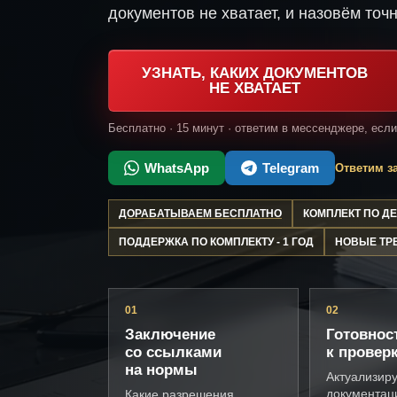
документов не хватает, и назовём точн
УЗНАТЬ, КАКИХ ДОКУМЕНТОВ
НЕ ХВАТАЕТ
Бесплатно · 15 минут · ответим в мессенджере, есл
WhatsApp
Telegram
Ответим за
ДОРАБАТЫВАЕМ БЕСПЛАТНО
КОМПЛЕКТ ПО 
ПОДДЕРЖКА ПО КОМПЛЕКТУ - 1 ГОД
НОВЫЕ ТР
01
02
Заключение
Готовнос
со ссылками
к провер
на нормы
Актуализир
документац
Какие разрешения