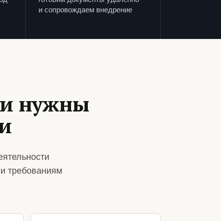
и сопровождаем внедрение
ии нужны
ти
еятельности
 и требованиям