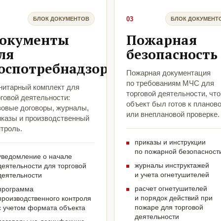
03
БЛОК ДОКУМЕНТОВ
БЛОК ДОКУМЕНТ
окументы
Пожарная
ля
безопасность
оспотребнадзора
Пожарная документация
по требованиям МЧС для
нитарный комплект для
торговой деятельности, чт
говой деятельности:
объект был готов к планов
зовые договоры, журналы,
или внеплановой проверке.
иказы и производственный
троль.
приказы и инструкции
по пожарной безопасност
уведомление о начале
журналы инструктажей
деятельности для торговой
и учета огнетушителей
деятельности
расчет огнетушителей
программа
и порядок действий при
производственного контроля
пожаре для торговой
с учетом формата объекта
деятельности