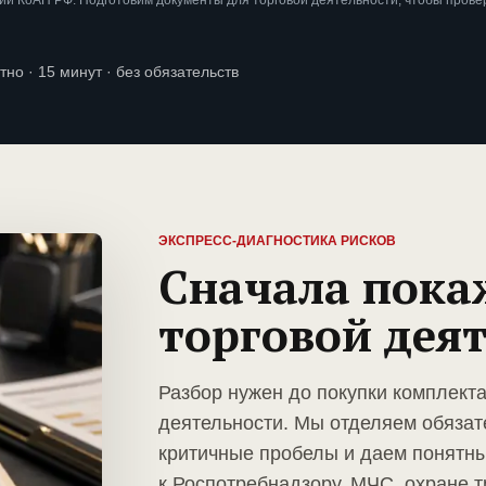
и КоАП РФ. Подготовим документы для торговой деятельности, чтобы прове
тно · 15 минут · без обязательств
ЭКСПРЕСС-ДИАГНОСТИКА РИСКОВ
Сначала пока
торговой дея
Разбор нужен до покупки комплект
деятельности. Мы отделяем обязат
критичные пробелы и даем понятны
к Роспотребнадзору, МЧС, охране т