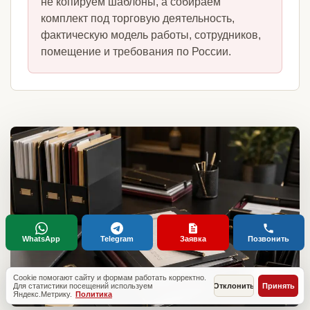
не копируем шаблоны, а собираем
комплект под торговую деятельность,
фактическую модель работы, сотрудников,
помещение и требования по России.
WhatsApp
Telegram
Заявка
Позвонить
Cookie помогают сайту и формам работать корректно.
Для статистики посещений используем
Отклонить
Принять
Яндекс.Метрику.
Политика