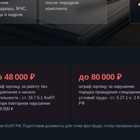
ниям
после передачи
адзора, МЧС,
комплекта.
а и кадров.
 48 000 ₽
до 80 000 ₽
аф юрлицу за работу без
штраф юрлицу за нарушение
домления о начале
порядка проведения спецоценк
ельности - ст. 19.7.5-1 КоАП
условий труда - ст. 5.27.1 ч. 2 
 при повторном нарушении
РФ
0 000 ₽
ии КоАП РФ. Подготовим документы для точки фастфуда, чтобы проверка пр