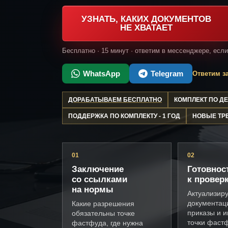
УЗНАТЬ, КАКИХ ДОКУМЕНТОВ
НЕ ХВАТАЕТ
Бесплатно · 15 минут · ответим в мессенджере, есл
WhatsApp
Telegram
Ответим за
ДОРАБАТЫВАЕМ БЕСПЛАТНО
КОМПЛЕКТ ПО 
ПОДДЕРЖКА ПО КОМПЛЕКТУ - 1 ГОД
НОВЫЕ ТР
01
02
Заключение
Готовнос
со ссылками
к провер
на нормы
Актуализир
документац
Какие разрешения
приказы и и
обязательны точке
точки фаст
фастфуда, где нужна