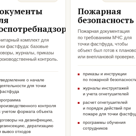
окументы
Пожарная
ля
безопасность
оспотребнадзора
Пожарная документация
по требованиям МЧС для
нитарный комплект для
точки фастфуда, чтобы
чки фастфуда: базовые
объект был готов к планов
говоры, журналы, приказы
или внеплановой проверке.
производственный контроль.
приказы и инструкции
по пожарной безопасност
уведомление о начале
деятельности для точки
журналы инструктажей
фастфуда
и учета огнетушителей
программа
расчет огнетушителей
производственного контроля
и порядок действий при
с учетом формата объекта
пожаре для точки фастфу
договоры на дезинфекцию,
программы обучения
дезинсекцию, дератизацию
сотрудников
и вывоз отходов