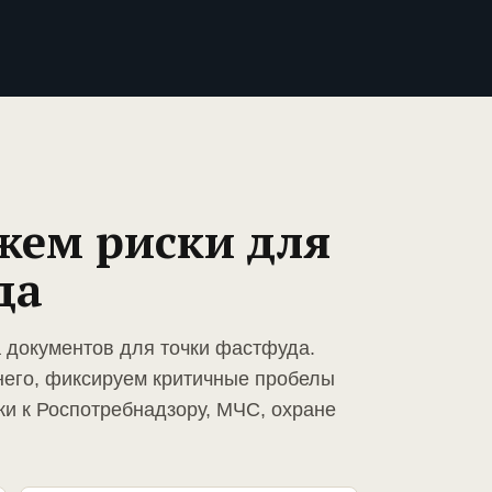
жем риски для
да
а документов для точки фастфуда.
него, фиксируем критичные пробелы
ки к Роспотребнадзору, МЧС, охране