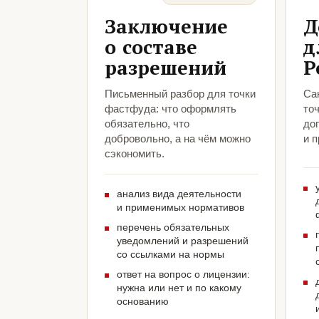
Заключение
Д
о составе
д
разрешений
Р
Письменный разбор для точки
Са
фастфуда: что оформлять
то
обязательно, что
до
добровольно, а на чём можно
и 
сэкономить.
анализ вида деятельности
и применимых нормативов
перечень обязательных
уведомлений и разрешений
со ссылками на нормы
ответ на вопрос о лицензии:
нужна или нет и по какому
основанию