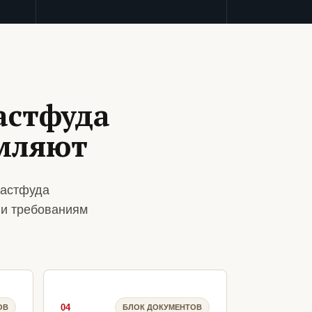
астфуда
рмляют
фастфуда
 и требованиям
04
ОВ
БЛОК ДОКУМЕНТОВ