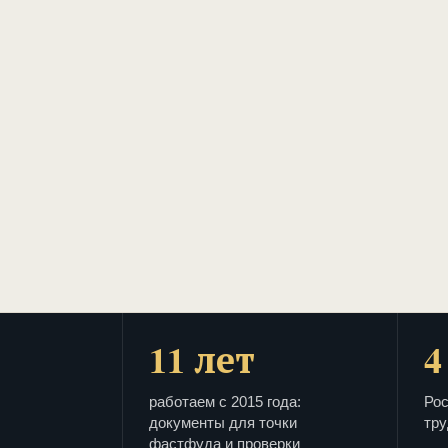
11 лет
4
работаем с 2015 года:
Рос
документы для точки
тру
фастфуда и проверки