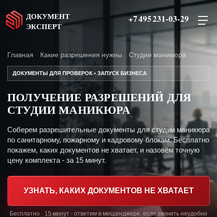
ДОКУМЕНТ
+7 495 231-03-29
ЭКСПЕРТ
Главная
Какие разрешения нужны
Студии маникюра
ДОКУМЕНТЫ ДЛЯ ПРОВЕРОК • ЗАПУСК БИЗНЕСА
ПОЛУЧЕНИЕ РАЗРЕШЕНИЙ ДЛЯ
СТУДИИ МАНИКЮРА
Соберем разрешительные документы для студии маникюра
по санитарному, пожарному и кадровому блокам. Бесплатно
покажем, каких документов не хватает, и назовём точную
цену комплекта - за 15 минут.
УЗНАТЬ, КАКИХ ДОКУМЕНТОВ НЕ ХВАТАЕТ
Бесплатно · 15 минут · ответим в мессенджере, если звонить неудобно