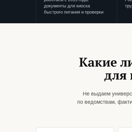
документы для киоска
тру
быстрого питания и проверки
Какие л
для 
Не выдаем универс
по ведомствам, факт