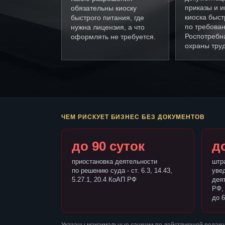
приказы и и
обязательны киоску
киоска быст
быстрого питания, где
по требова
нужна лицензия, а что
Роспотребн
оформлять не требуется.
охраны труд
ЧЕМ РИСКУЕТ БИЗНЕС БЕЗ ДОКУМЕНТОВ
до 90 суток
до
приостановка деятельности
штр
по решению суда - ст. 6.3, 14.43,
уве
5.27.1, 20.4 КоАП РФ
деят
РФ,
до 6