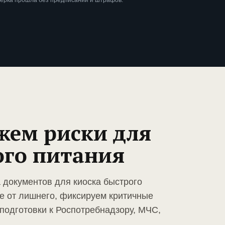
верка прошла без предписаний и штрафов.
жем риски для
ого питания
 документов для киоска быстрого
е от лишнего, фиксируем критичные
подготовки к Роспотребнадзору, МЧС,