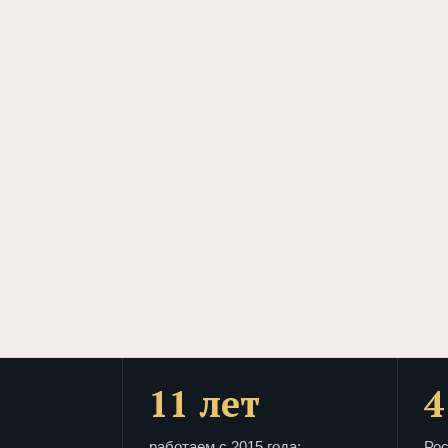
11 лет
4
работаем с 2015 года:
Рос