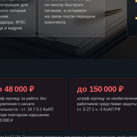
нструкции для
по киоску быстрого
рого питания
питания, и остаемся
ниям
на связи после передачи
адзора, МЧС,
комплекта.
а и кадров.
 48 000 ₽
до 150 000 ₽
аф юрлицу за работу без
штраф юрлицу за необеспечени
домления о начале
работников средствами защиты 
ельности - ст. 19.7.5-1 КоАП
ст. 5.27.1 ч. 4 КоАП РФ
 при повторном нарушении
0 000 ₽