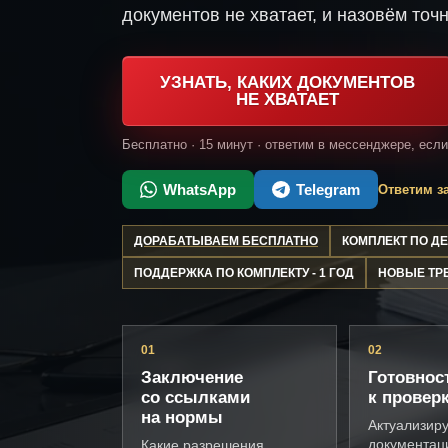
документов не хватает, и назовём точн
УЗНАТЬ, КАКИХ ДОКУМЕНТОВ
НЕ ХВАТАЕТ
Бесплатно · 15 минут · ответим в мессенджере, есл
WhatsApp
Telegram
Ответим за
ДОРАБАТЫВАЕМ БЕСПЛАТНО
КОМПЛЕКТ ПО 
ПОДДЕРЖКА ПО КОМПЛЕКТУ - 1 ГОД
НОВЫЕ ТР
01
02
Заключение
Готовнос
со ссылками
к провер
на нормы
Актуализир
документац
Какие разрешения