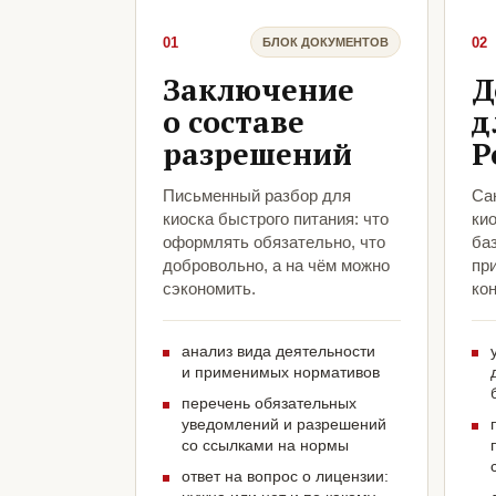
01
02
БЛОК ДОКУМЕНТОВ
Заключение
Д
о составе
д
разрешений
Р
Письменный разбор для
Са
киоска быстрого питания: что
кио
оформлять обязательно, что
ба
добровольно, а на чём можно
пр
сэкономить.
кон
анализ вида деятельности
и применимых нормативов
перечень обязательных
уведомлений и разрешений
со ссылками на нормы
ответ на вопрос о лицензии: