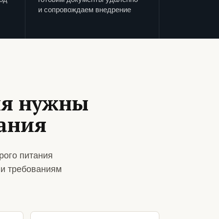
и сопровождаем внедрение
ия нужны
тания
рого питания
 и требованиям