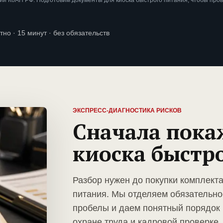
и КоАП РФ. Подготовим документы для киоска быстрого питания, чтобы про
тно · 15 минут · без обязательств
ЭКСПРЕСС-ДИАГНОСТИКА РИСКОВ
Сначала пока
киоска быстр
Разбор нужен до покупки комплекта
питания. Мы отделяем обязательно
пробелы и даем понятный порядок 
охране труда и кадровой проверке.