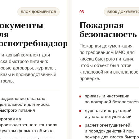
03
БЛОК ДОКУМЕНТОВ
БЛОК ДОКУМЕНТ
окументы
Пожарная
ля
безопасность
оспотребнадзора
Пожарная документация
по требованиям МЧС для
нитарный комплект для
киоска быстрого питания,
ска быстрого питания:
чтобы объект был готов
зовые договоры, журналы,
к плановой или внепланово
иказы и производственный
проверке.
троль.
приказы и инструкции
уведомление о начале
по пожарной безопасност
деятельности для киоска
быстрого питания
журналы инструктажей
и учета огнетушителей
программа
производственного контроля
расчет огнетушителей
с учетом формата объекта
и порядок действий при
пожаре для киоска быстро