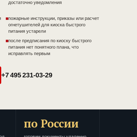
достаточно уведомления
и
пожарные инструкции, приказы или расчет
огнетушителей для киоска быстрого
питания устарели
после предписания по киоску быстрого
питания нет понятного плана, что
исправлять первым
+7 495 231-03-29
по России
од
готовим документы удаленно