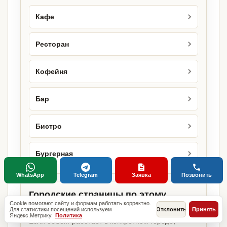
Кафе
Ресторан
Кофейня
Бар
Бистро
Бургерная
WhatsApp
Telegram
Заявка
Позвонить
Городские страницы по этому
Cookie помогают сайту и формам работать корректно.
направлению
Для статистики посещений используем
Отклонить
Принять
Яндекс.Метрику.
Политика
Если объект работает в конкретном городе,