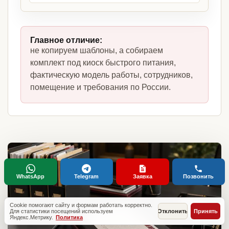
Главное отличие:
не копируем шаблоны, а собираем
комплект под киоск быстрого питания,
фактическую модель работы, сотрудников,
помещение и требования по России.
WhatsApp
Telegram
Заявка
Позвонить
Cookie помогают сайту и формам работать корректно.
Для статистики посещений используем
Отклонить
Принять
Яндекс.Метрику.
Политика