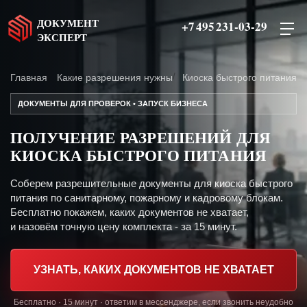
ДОКУМЕНТ
+7 495 231-03-29
ЭКСПЕРТ
Главная
Какие разрешения нужны
Киоска быстрого питания
ДОКУМЕНТЫ ДЛЯ ПРОВЕРОК • ЗАПУСК БИЗНЕСА
ПОЛУЧЕНИЕ РАЗРЕШЕНИЙ ДЛЯ
КИОСКА БЫСТРОГО ПИТАНИЯ
Соберем разрешительные документы для киоска быстрого
питания по санитарному, пожарному и кадровому блокам.
Бесплатно покажем, каких документов не хватает,
и назовём точную цену комплекта - за 15 минут.
УЗНАТЬ, КАКИХ ДОКУМЕНТОВ НЕ ХВАТАЕТ
Бесплатно · 15 минут · ответим в мессенджере, если звонить неудобно