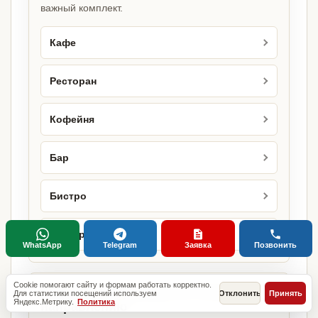
важный комплект.
Кафе
Ресторан
Кофейня
Бар
Бистро
Бургерная
WhatsApp
Telegram
Заявка
Позвонить
Cookie помогают сайту и формам работать корректно.
Городские страницы по этому
Для статистики посещений используем
Отклонить
Принять
Яндекс.Метрику.
Политика
направлению