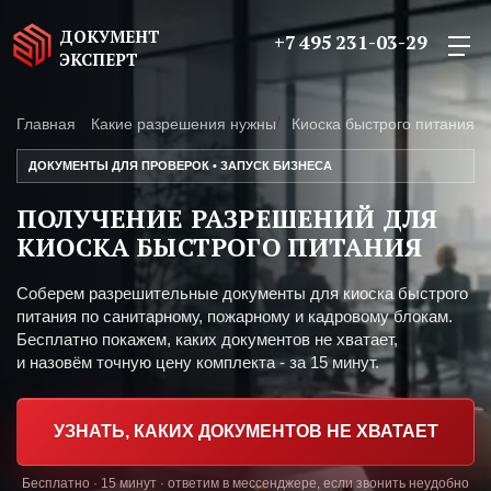
ДОКУМЕНТ
+7 495 231-03-29
ЭКСПЕРТ
Главная
Какие разрешения нужны
Киоска быстрого питания
ДОКУМЕНТЫ ДЛЯ ПРОВЕРОК • ЗАПУСК БИЗНЕСА
ПОЛУЧЕНИЕ РАЗРЕШЕНИЙ ДЛЯ
КИОСКА БЫСТРОГО ПИТАНИЯ
Соберем разрешительные документы для киоска быстрого
питания по санитарному, пожарному и кадровому блокам.
Бесплатно покажем, каких документов не хватает,
и назовём точную цену комплекта - за 15 минут.
УЗНАТЬ, КАКИХ ДОКУМЕНТОВ НЕ ХВАТАЕТ
Бесплатно · 15 минут · ответим в мессенджере, если звонить неудобно