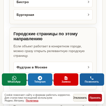
Бистро
Бургерная
Городские страницы по этому
направлению
Если объект работает в конкретном городе,
можно сразу открыть релевантную городскую
страницу.
Фудтрак в Москве
Фудтрак в Санкт-Петербурге
WhatsApp
Telegram
Заявка
Позвонить
Cookie помогают сайту и формам работать корректно.
Для статистики посещений используем
Отклонить
Принять
Базовые разделы по этому запросу
Яндекс.Метрику.
Политика