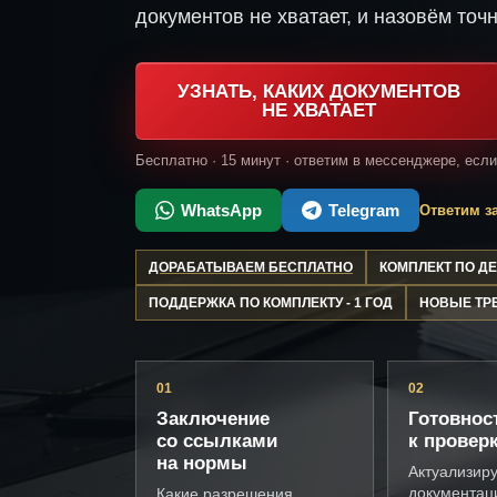
документов не хватает, и назовём точн
УЗНАТЬ, КАКИХ ДОКУМЕНТОВ
НЕ ХВАТАЕТ
Бесплатно · 15 минут · ответим в мессенджере, есл
WhatsApp
Telegram
Ответим за
ДОРАБАТЫВАЕМ БЕСПЛАТНО
КОМПЛЕКТ ПО 
ПОДДЕРЖКА ПО КОМПЛЕКТУ - 1 ГОД
НОВЫЕ ТР
01
02
Заключение
Готовнос
со ссылками
к провер
на нормы
Актуализир
документац
Какие разрешения