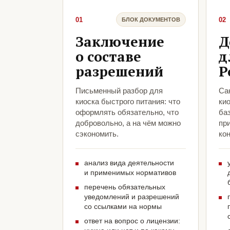
01
02
БЛОК ДОКУМЕНТОВ
Заключение
Д
о составе
д
разрешений
Р
Письменный разбор для
Са
киоска быстрого питания: что
кио
оформлять обязательно, что
ба
добровольно, а на чём можно
пр
сэкономить.
кон
анализ вида деятельности
и применимых нормативов
перечень обязательных
уведомлений и разрешений
со ссылками на нормы
ответ на вопрос о лицензии: