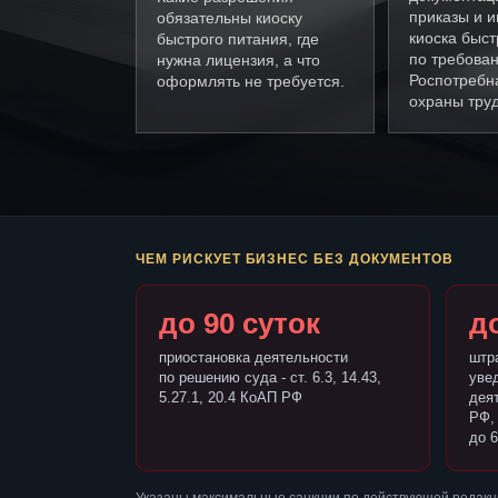
приказы и и
обязательны киоску
киоска быст
быстрого питания, где
по требова
нужна лицензия, а что
Роспотребн
оформлять не требуется.
охраны труд
ЧЕМ РИСКУЕТ БИЗНЕС БЕЗ ДОКУМЕНТОВ
до 90 суток
до
приостановка деятельности
штр
по решению суда - ст. 6.3, 14.43,
уве
5.27.1, 20.4 КоАП РФ
деят
РФ,
до 6