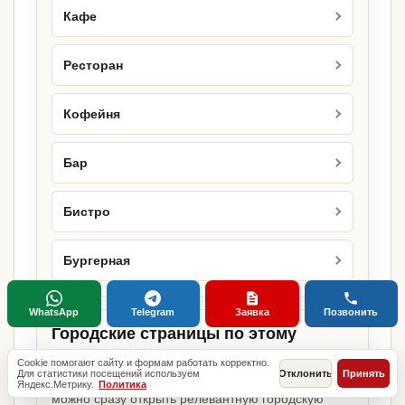
Кафе
Ресторан
Кофейня
Бар
Бистро
Бургерная
WhatsApp
Telegram
Заявка
Позвонить
Городские страницы по этому
направлению
Cookie помогают сайту и формам работать корректно.
Для статистики посещений используем
Отклонить
Принять
Если объект работает в конкретном городе,
Яндекс.Метрику.
Политика
можно сразу открыть релевантную городскую