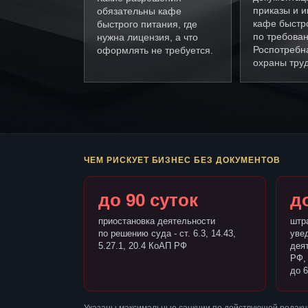
приказы и и
обязательны кафе
кафе быстр
быстрого питания, где
по требова
нужна лицензия, а что
Роспотребн
оформлять не требуется.
охраны труд
ЧЕМ РИСКУЕТ БИЗНЕС БЕЗ ДОКУМЕНТОВ
до 90 суток
до
приостановка деятельности
штр
по решению суда - ст. 6.3, 14.43,
уве
5.27.1, 20.4 КоАП РФ
деят
РФ,
до 6