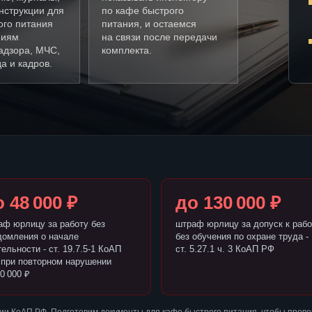
нструкции для
по кафе быстрого
ого питания
питания, и остаемся
ниям
на связи после передачи
адзора, МЧС,
комплекта.
а и кадров.
 48 000 ₽
до 130 000 ₽
аф юрлицу за работу без
штраф юрлицу за допуск к рабо
домления о начале
без обучения по охране труда -
ельности - ст. 19.7.5-1 КоАП
ст. 5.27.1 ч. 3 КоАП РФ
 при повторном нарушении
0 000 ₽