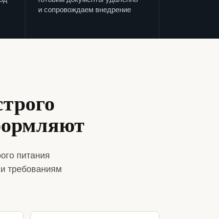
и сопровождаем внедрение
строго
формляют
ого питания
 и требованиям