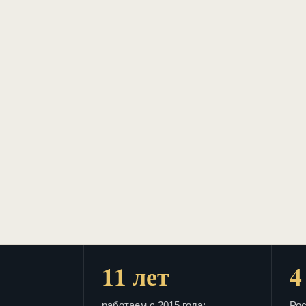
11 лет
4
работаем с 2015 года:
Рос