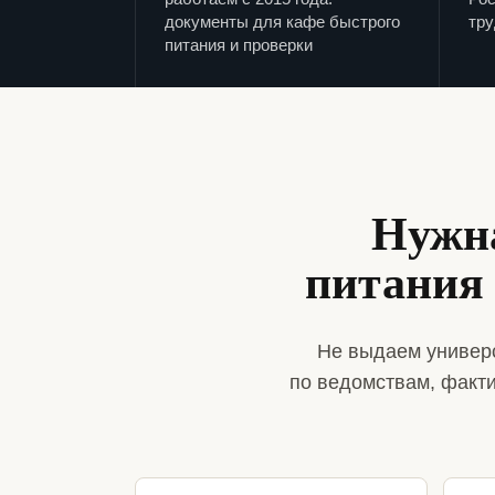
документы для кафе быстрого
тру
питания и проверки
Нужна
питания
Не выдаем универс
по ведомствам, факт