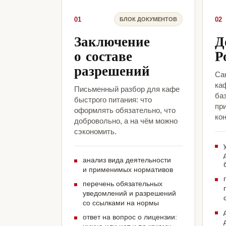
01
02
БЛОК ДОКУМЕНТОВ
Заключение
Д
о составе
Р
разрешений
Са
ка
Письменный разбор для кафе
ба
быстрого питания: что
пр
оформлять обязательно, что
кон
добровольно, а на чём можно
сэкономить.
анализ вида деятельности
и применимых нормативов
перечень обязательных
уведомлений и разрешений
со ссылками на нормы
ответ на вопрос о лицензии: