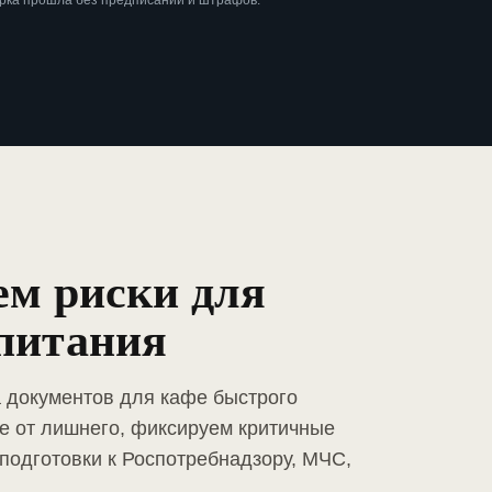
ерка прошла без предписаний и штрафов.
ем риски для
 питания
а документов для кафе быстрого
е от лишнего, фиксируем критичные
подготовки к Роспотребнадзору, МЧС,