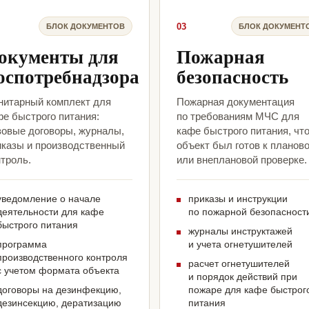
03
БЛОК ДОКУМЕНТОВ
БЛОК ДОКУМЕНТ
окументы для
Пожарная
оспотребнадзора
безопасность
нитарный комплект для
Пожарная документация
фе быстрого питания:
по требованиям МЧС для
зовые договоры, журналы,
кафе быстрого питания, чт
иказы и производственный
объект был готов к планов
троль.
или внеплановой проверке.
уведомление о начале
приказы и инструкции
деятельности для кафе
по пожарной безопасност
быстрого питания
журналы инструктажей
программа
и учета огнетушителей
производственного контроля
расчет огнетушителей
с учетом формата объекта
и порядок действий при
договоры на дезинфекцию,
пожаре для кафе быстрог
дезинсекцию, дератизацию
питания