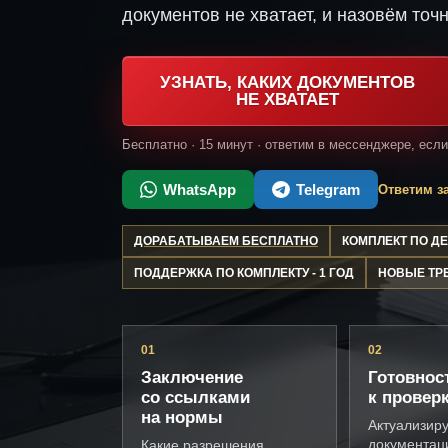
документов не хватает, и назовём точн
УЗНАТЬ, КАКИХ ДОКУМЕНТОВ
НЕ ХВАТАЕТ
Бесплатно · 15 минут · ответим в мессенджере, есл
WhatsApp
Telegram
Ответим за
ДОРАБАТЫВАЕМ БЕСПЛАТНО
КОМПЛЕКТ ПО 
ПОДДЕРЖКА ПО КОМПЛЕКТУ - 1 ГОД
НОВЫЕ ТР
01
02
Заключение
Готовнос
со ссылками
к провер
на нормы
Актуализир
документац
Какие разрешения