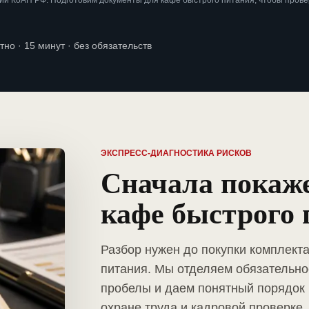
ии КоАП РФ. Подготовим документы для кафе быстрого питания, чтобы пров
тно · 15 минут · без обязательств
ЭКСПРЕСС-ДИАГНОСТИКА РИСКОВ
Сначала покаж
кафе быстрого
Разбор нужен до покупки комплект
питания. Мы отделяем обязательно
пробелы и даем понятный порядок 
охране труда и кадровой проверке.