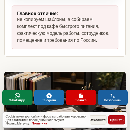
Главное отличие:
не копируем шаблоны, а собираем
комплект под кафе быстрого питания,
фактическую модель работы, сотрудников,
помещение и требования по России.
WhatsApp
Telegram
Заявка
Позвонить
Cookie помогают сайту и формам работать корректно.
Для статистики посещений используем
Отклонить
Принять
Яндекс.Метрику.
Политика