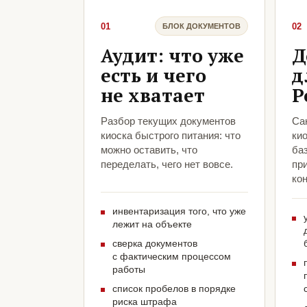
01
02
БЛОК ДОКУМЕНТОВ
Аудит: что уже
Д
есть и чего
д
не хватает
Р
Разбор текущих документов
Са
киоска быстрого питания: что
кио
можно оставить, что
ба
переделать, чего нет вовсе.
пр
кон
инвентаризация того, что уже
лежит на объекте
сверка документов
с фактическим процессом
работы
список пробелов в порядке
риска штрафа