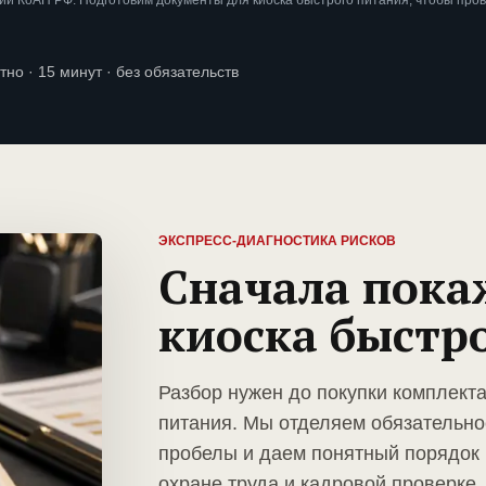
и КоАП РФ. Подготовим документы для киоска быстрого питания, чтобы про
тно · 15 минут · без обязательств
ЭКСПРЕСС-ДИАГНОСТИКА РИСКОВ
Сначала пока
киоска быстр
Разбор нужен до покупки комплекта
питания. Мы отделяем обязательно
пробелы и даем понятный порядок 
охране труда и кадровой проверке.