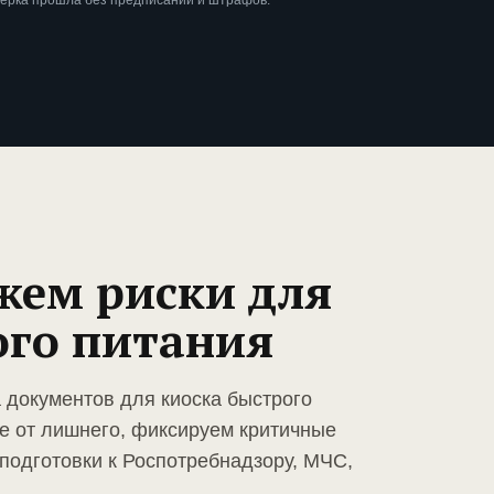
верка прошла без предписаний и штрафов.
жем риски для
ого питания
 документов для киоска быстрого
е от лишнего, фиксируем критичные
подготовки к Роспотребнадзору, МЧС,