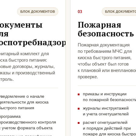
03
БЛОК ДОКУМЕНТОВ
БЛОК ДОКУМЕНТ
окументы
Пожарная
ля
безопасность
оспотребнадзора
Пожарная документация
по требованиям МЧС для
нитарный комплект для
киоска быстрого питания,
ска быстрого питания:
чтобы объект был готов
зовые договоры, журналы,
к плановой или внепланово
иказы и производственный
проверке.
троль.
приказы и инструкции
уведомление о начале
по пожарной безопасност
деятельности для киоска
быстрого питания
журналы инструктажей
и учета огнетушителей
программа
производственного контроля
расчет огнетушителей
с учетом формата объекта
и порядок действий при
пожаре для киоска быстро