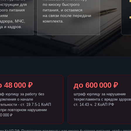
нструкции для
по киоску быстрого
рого питания
питания, и остаемся
ниям
на связи после передачи
адзора, МЧС,
комплекта.
а и кадров.
 48 000 ₽
до 600 000 ₽
аф юрлицу за работу без
штраф юрлицу за нарушение
домления о начале
техрегламента с вредом здоров
ельности - ст. 19.7.5-1 КоАП
ст. 14.43 ч. 2 КоАП РФ
 при повторном нарушении
0 000 ₽