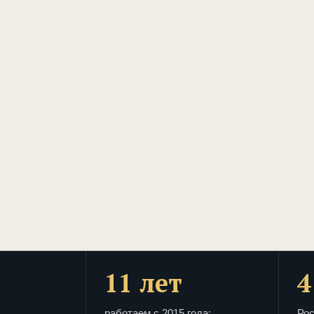
11 лет
4
работаем с 2015 года:
Рос