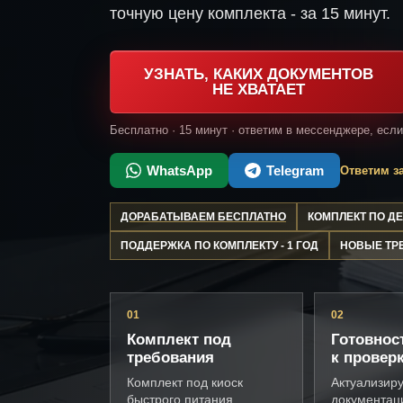
точную цену комплекта - за 15 минут.
УЗНАТЬ, КАКИХ ДОКУМЕНТОВ
НЕ ХВАТАЕТ
Бесплатно · 15 минут · ответим в мессенджере, есл
WhatsApp
Telegram
Ответим за
ДОРАБАТЫВАЕМ БЕСПЛАТНО
КОМПЛЕКТ ПО 
ПОДДЕРЖКА ПО КОМПЛЕКТУ - 1 ГОД
НОВЫЕ ТР
01
02
Комплект под
Готовнос
требования
к провер
Комплект под киоск
Актуализир
быстрого питания,
документац