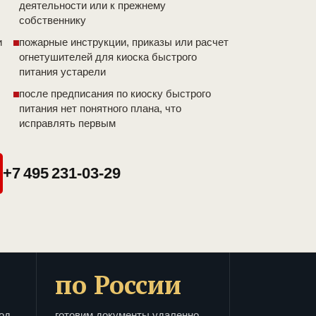
деятельности или к прежнему
собственнику
и
пожарные инструкции, приказы или расчет
огнетушителей для киоска быстрого
питания устарели
после предписания по киоску быстрого
питания нет понятного плана, что
исправлять первым
+7 495 231-03-29
по России
од
готовим документы удаленно