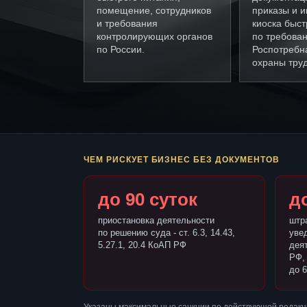
помещение, сотрудников
приказы и и
и требования
киоска быст
контролирующих органов
по требова
по России.
Роспотребн
охраны труд
ЧЕМ РИСКУЕТ БИЗНЕС БЕЗ ДОКУМЕНТОВ
до 90 суток
до
приостановка деятельности
штр
по решению суда - ст. 6.3, 14.43,
уве
5.27.1, 20.4 КоАП РФ
деят
РФ,
до 6