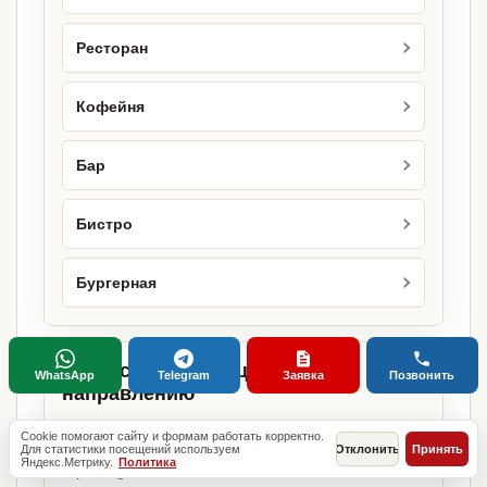
Ресторан
Кофейня
Бар
Бистро
Бургерная
Городские страницы по этому
WhatsApp
Telegram
Заявка
Позвонить
направлению
Если объект работает в конкретном городе,
Cookie помогают сайту и формам работать корректно.
можно сразу открыть релевантную городскую
Для статистики посещений используем
Отклонить
Принять
Яндекс.Метрику.
Политика
страницу.