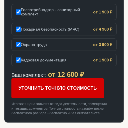
Роспотребнадзор - санитарный
от 1 900 ₽
комплект
Пожарная безопасность (МЧС)
от 4 900 ₽
Охрана труда
от 3 900 ₽
Кадровая документация
от 1 900 ₽
от
12 600
₽
Ваш комплект:
УТОЧНИТЬ ТОЧНУЮ СТОИМОСТЬ
Итоговая цена зависит от вида деятельности, помещения
и текущих документов. Точную стоимость назовём после
бесплатного разбора - бесплатно и без обязательств.