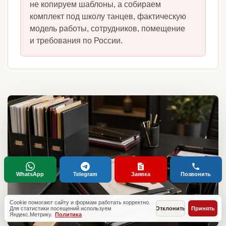
не копируем шаблоны, а собираем
комплект под школу танцев, фактическую
модель работы, сотрудников, помещение
и требования по России.
WhatsApp
Telegram
Заявка
Позвонить
Cookie помогают сайту и формам работать корректно.
Для статистики посещений используем
Отклонить
Принять
Яндекс.Метрику.
Политика