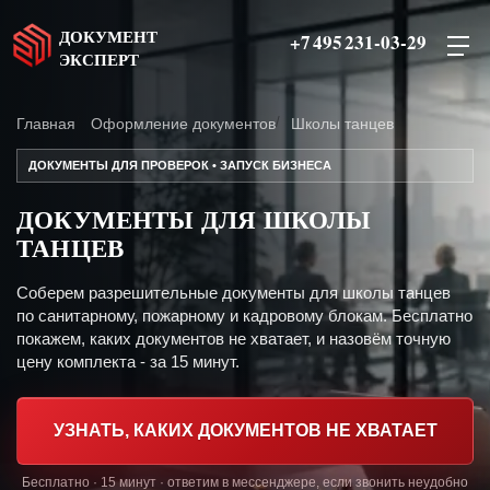
ДОКУМЕНТ
+7 495 231-03-29
ЭКСПЕРТ
Главная
Оформление документов
Школы танцев
ДОКУМЕНТЫ ДЛЯ ПРОВЕРОК • ЗАПУСК БИЗНЕСА
ДОКУМЕНТЫ ДЛЯ ШКОЛЫ
ТАНЦЕВ
Соберем разрешительные документы для школы танцев
по санитарному, пожарному и кадровому блокам. Бесплатно
покажем, каких документов не хватает, и назовём точную
цену комплекта - за 15 минут.
УЗНАТЬ, КАКИХ ДОКУМЕНТОВ НЕ ХВАТАЕТ
Бесплатно · 15 минут · ответим в мессенджере, если звонить неудобно