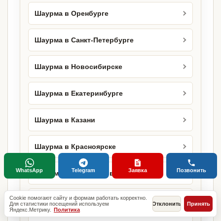
Шаурма в Оренбурге
Шаурма в Санкт-Петербурге
Шаурма в Новосибирске
Шаурма в Екатеринбурге
Шаурма в Казани
Шаурма в Красноярске
WhatsApp
Telegram
Заявка
Позвонить
Шаурма в Нижнем Новгороде
Cookie помогают сайту и формам работать корректно.
Шаурма в Челябинске
Для статистики посещений используем
Отклонить
Принять
Яндекс.Метрику.
Политика