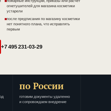
и
пожарные инструкции, приказы или расчет
огнетушителей для магазина косметики
устарели
после предписания по магазину косметики
нет понятного плана, что исправлять
первым
+7 495 231-03-29
по России
од
готовим документы удаленно
и сопровождаем внедрение