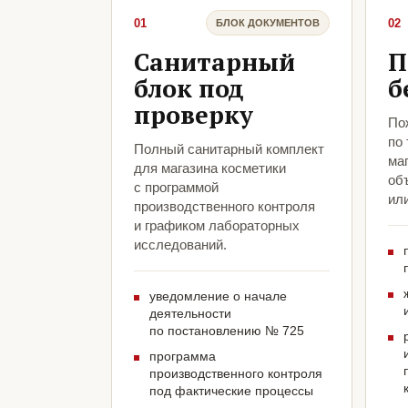
01
02
БЛОК ДОКУМЕНТОВ
Санитарный
П
блок под
б
проверку
По
по
Полный санитарный комплект
ма
для магазина косметики
объ
с программой
ил
производственного контроля
и графиком лабораторных
исследований.
уведомление о начале
деятельности
по постановлению № 725
программа
производственного контроля
под фактические процессы