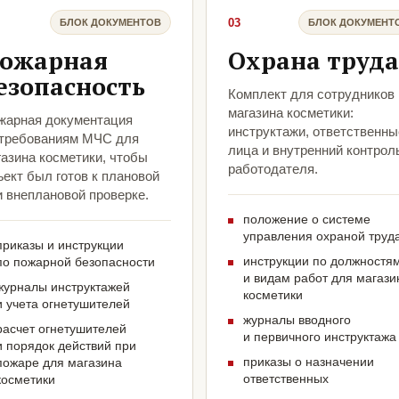
03
БЛОК ДОКУМЕНТОВ
БЛОК ДОКУМЕНТ
ожарная
Охрана труда
езопасность
Комплект для сотрудников
магазина косметики:
жарная документация
инструктажи, ответственны
 требованиям МЧС для
лица и внутренний контрол
газина косметики, чтобы
работодателя.
ект был готов к плановой
и внеплановой проверке.
положение о системе
управления охраной труд
приказы и инструкции
инструкции по должностя
по пожарной безопасности
и видам работ для магази
журналы инструктажей
косметики
и учета огнетушителей
журналы вводного
расчет огнетушителей
и первичного инструктажа
и порядок действий при
приказы о назначении
пожаре для магазина
ответственных
косметики