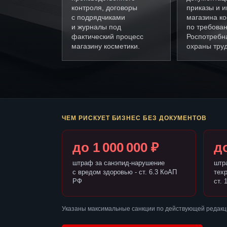
контроля, договоры
приказы и и
с подрядчиками
магазина к
и журналы под
по требова
фактический процесс
Роспотребн
магазину косметики.
охраны труд
ЧЕМ РИСКУЕТ БИЗНЕС БЕЗ ДОКУМЕНТОВ
до 1 000 000 ₽
до
штраф за санэпид-нарушение
штр
с вредом здоровью - ст. 6.3 КоАП
тех
РФ
ст. 
Указаны максимальные санкции по действующей редакци