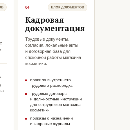
04
ОВ
БЛОК ДОКУМЕНТОВ
Кадровая
документация
Трудовые документы,
е
согласия, локальные акты
ь
и договорная база для
спокойной работы магазина
косметики.
а
правила внутреннего
м
трудового распорядка
на
трудовые договоры
и должностные инструкции
для сотрудников магазина
косметики
приказы о назначении
и кадровые журналы