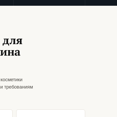
 для
зина
 косметики
 и требованиям