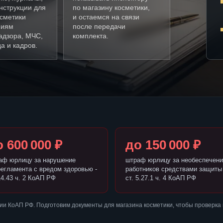
нструкции для
по магазину косметики,
осметики
и остаемся на связи
ниям
после передачи
адзора, МЧС,
комплекта.
а и кадров.
 600 000 ₽
до 150 000 ₽
аф юрлицу за нарушение
штраф юрлицу за необеспечени
регламента с вредом здоровью -
работников средствами защиты 
14.43 ч. 2 КоАП РФ
ст. 5.27.1 ч. 4 КоАП РФ
и КоАП РФ. Подготовим документы для магазина косметики, чтобы проверка