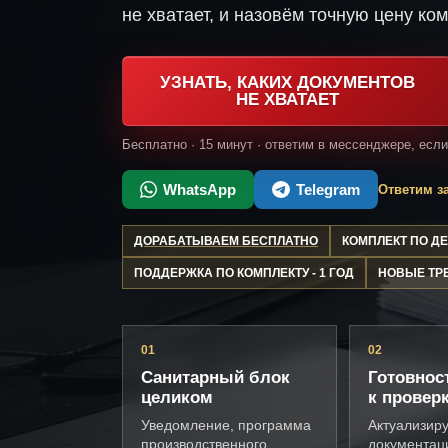
не хватает, и назовём точную цену ком
УЗНАТЬ, КАКИХ ДОКУМЕНТОВ
НЕ ХВАТАЕТ
Бесплатно · 15 минут · ответим в мессенджере, есл
WhatsApp
Telegram
Ответим за
ДОРАБАТЫВАЕМ БЕСПЛАТНО
КОМПЛЕКТ ПО 
ПОДДЕРЖКА ПО КОМПЛЕКТУ - 1 ГОД
НОВЫЕ ТР
01
02
Санитарный блок
Готовнос
целиком
к провер
Уведомление, программа
Актуализир
производственного
документац