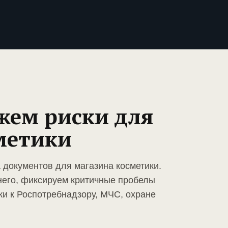
жем риски для
метики
 документов для магазина косметики.
него, фиксируем критичные пробелы
ки к Роспотребнадзору, МЧС, охране