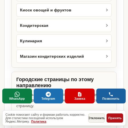
Киоск овощей и фруктов
Кондитерская
Кулинария
Магазин кондитерских изделий
Городские страницы по этому
направлению
Если объект работает в конкретном городе,
WhatsApp
Telegram
Заявка
Позвонить
можно сразу открыть релевантную городскую
страницу.
Cookie помогают сайту и формам работать корректно.
Для статистики посещений используем
Отклонить
Принять
Магазин косметики в Москве
Яндекс.Метрику.
Политика