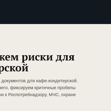
жем риски для
рской
а документов для кафе-кондитерской.
него, фиксируем критичные пробелы
ки к Роспотребнадзору, МЧС, охране