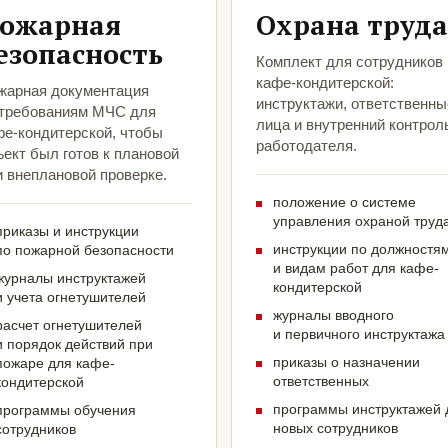
ожарная
Охрана труда
езопасность
Комплект для сотрудников
кафе-кондитерской:
жарная документация
инструктажи, ответственны
 требованиям МЧС для
лица и внутренний контрол
фе-кондитерской, чтобы
работодателя.
ект был готов к плановой
и внеплановой проверке.
положение о системе
управления охраной труд
приказы и инструкции
инструкции по должностя
по пожарной безопасности
и видам работ для кафе-
журналы инструктажей
кондитерской
и учета огнетушителей
журналы вводного
расчет огнетушителей
и первичного инструктажа
и порядок действий при
приказы о назначении
пожаре для кафе-
ответственных
кондитерской
программы инструктажей 
программы обучения
новых сотрудников
сотрудников