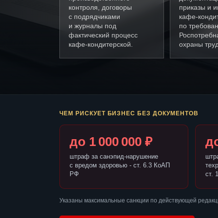
контроля, договоры
приказы и и
с подрядчиками
кафе-конди
и журналы под
по требова
фактический процесс
Роспотребн
кафе-кондитерской.
охраны труд
ЧЕМ РИСКУЕТ БИЗНЕС БЕЗ ДОКУМЕНТОВ
до 1 000 000 ₽
до
штраф за санэпид-нарушение
штр
с вредом здоровью - ст. 6.3 КоАП
тех
РФ
ст. 
Указаны максимальные санкции по действующей редакц