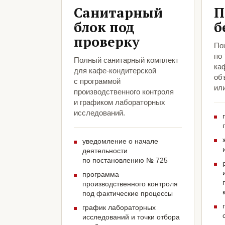
Санитарный
П
блок под
б
проверку
По
по
Полный санитарный комплект
ка
для кафе-кондитерской
объ
с программой
ил
производственного контроля
и графиком лабораторных
исследований.
уведомление о начале
деятельности
по постановлению № 725
программа
производственного контроля
под фактические процессы
график лабораторных
исследований и точки отбора