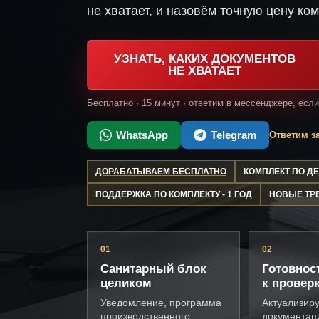
не хватает, и назовём точную цену ком
УЗНАТЬ, КАКИХ ДОКУМЕНТОВ
НЕ ХВАТАЕТ
Бесплатно · 15 минут · ответим в мессенджере, есл
WhatsApp
Telegram
Ответим за
ДОРАБАТЫВАЕМ БЕСПЛАТНО
КОМПЛЕКТ ПО 
ПОДДЕРЖКА ПО КОМПЛЕКТУ - 1 ГОД
НОВЫЕ ТР
01
02
Санитарный блок
Готовнос
целиком
к провер
Уведомление, программа
Актуализир
производственного
документац