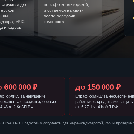
нструкции для
по кафе-кондитерской,
терской
и остаемся на связи
ниям
после передачи
адзора, МЧС,
комплекта.
а и кадров.
 600 000 ₽
до 150 000 ₽
аф юрлицу за нарушение
штраф юрлицу за необеспечени
регламента с вредом здоровью -
работников средствами защиты 
14.43 ч. 2 КоАП РФ
ст. 5.27.1 ч. 4 КоАП РФ
ии КоАП РФ. Подготовим документы для кафе-кондитерской, чтобы проверка