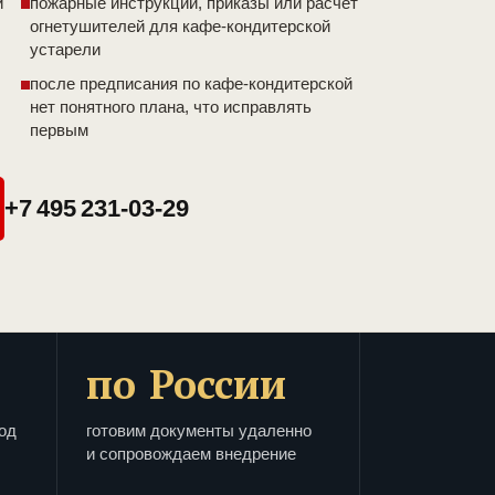
и
пожарные инструкции, приказы или расчет
огнетушителей для кафе-кондитерской
устарели
после предписания по кафе-кондитерской
нет понятного плана, что исправлять
первым
+7 495 231-03-29
по России
од
готовим документы удаленно
и сопровождаем внедрение