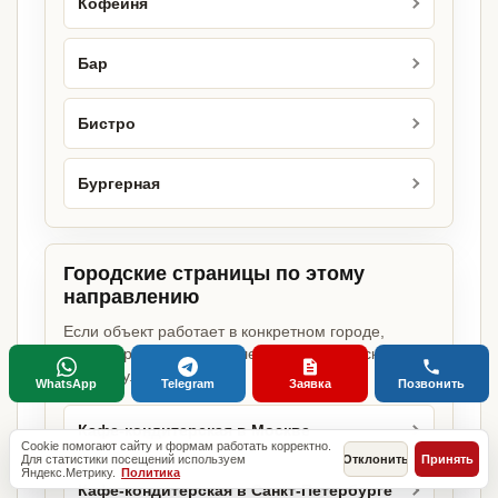
Кофейня
Бар
Бистро
Бургерная
Городские страницы по этому
направлению
Если объект работает в конкретном городе,
можно сразу открыть релевантную городскую
страницу.
WhatsApp
Telegram
Заявка
Позвонить
Кафе-кондитерская в Москве
Cookie помогают сайту и формам работать корректно.
Для статистики посещений используем
Отклонить
Принять
Яндекс.Метрику.
Политика
Кафе-кондитерская в Санкт-Петербурге