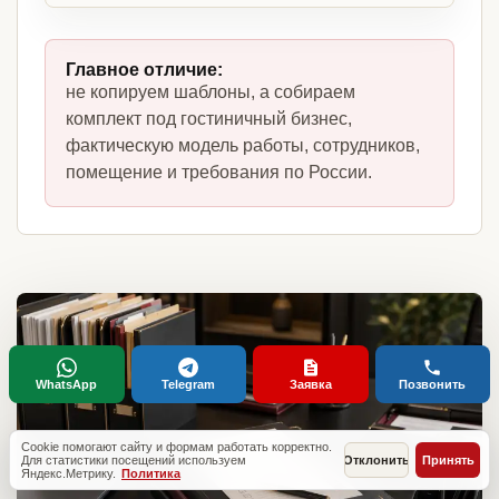
Главное отличие:
не копируем шаблоны, а собираем
комплект под гостиничный бизнес,
фактическую модель работы, сотрудников,
помещение и требования по России.
WhatsApp
Telegram
Заявка
Позвонить
Cookie помогают сайту и формам работать корректно.
Для статистики посещений используем
Отклонить
Принять
Яндекс.Метрику.
Политика