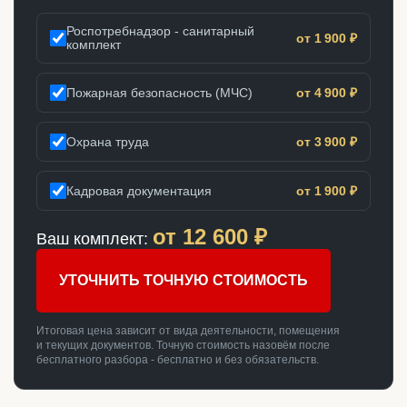
Роспотребнадзор - санитарный
от 1 900 ₽
комплект
Пожарная безопасность (МЧС)
от 4 900 ₽
Охрана труда
от 3 900 ₽
Кадровая документация
от 1 900 ₽
от
12 600
₽
Ваш комплект:
УТОЧНИТЬ ТОЧНУЮ СТОИМОСТЬ
Итоговая цена зависит от вида деятельности, помещения
и текущих документов. Точную стоимость назовём после
бесплатного разбора - бесплатно и без обязательств.