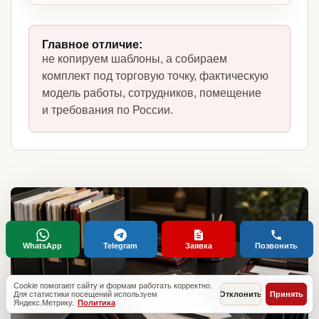
Главное отличие:
не копируем шаблоны, а собираем
комплект под торговую точку, фактическую
модель работы, сотрудников, помещение
и требования по России.
WhatsApp
Telegram
Заявка
Позвонить
Cookie помогают сайту и формам работать корректно.
Для статистики посещений используем
Отклонить
Принять
Яндекс.Метрику.
Политика