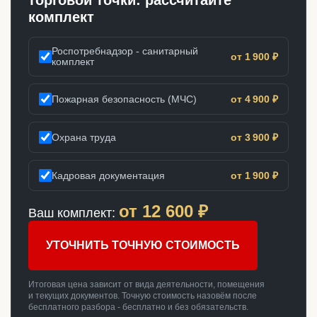
торговой точки: рассчитайте
комплект
Роспотребнадзор - санитарный
от 1 900 ₽
комплект
Пожарная безопасность (МЧС)
от 4 900 ₽
Охрана труда
от 3 900 ₽
Кадровая документация
от 1 900 ₽
от
12 600
₽
Ваш комплект:
УТОЧНИТЬ ТОЧНУЮ СТОИМОСТЬ
Итоговая цена зависит от вида деятельности, помещения
и текущих документов. Точную стоимость назовём после
бесплатного разбора - бесплатно и без обязательств.