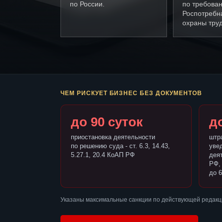
по России.
по требова
Роспотребн
охраны труд
ЧЕМ РИСКУЕТ БИЗНЕС БЕЗ ДОКУМЕНТОВ
до 90 суток
до
приостановка деятельности
штр
по решению суда - ст. 6.3, 14.43,
уве
5.27.1, 20.4 КоАП РФ
деят
РФ,
до 6
Указаны максимальные санкции по действующей редакци