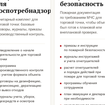
ля
безопасность
оспотребнадзора
Пожарная документация
по требованиям МЧС для
нитарный комплект для
торговой точки, чтобы объе
говой точки: базовые
был готов к плановой или
говоры, журналы, приказы
внеплановой проверке.
производственный контроль.
приказы и инструкции
по пожарной безопасност
уведомление о начале
деятельности для торговой
журналы инструктажей
точки
и учета огнетушителей
программа
расчет огнетушителей
производственного контроля
и порядок действий при
с учетом формата объекта
пожаре для торговой точк
договоры на дезинфекцию,
программы обучения
дезинсекцию, дератизацию
сотрудников
и вывоз отходов
план эвакуации и деклар
журналы учета, уборок,
при необходимости
дезсредств и осмотров