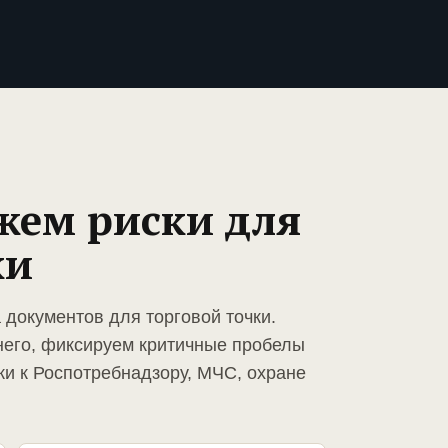
жем риски для
ки
 документов для торговой точки.
него, фиксируем критичные пробелы
ки к Роспотребнадзору, МЧС, охране