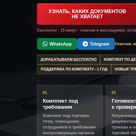
УЗНАТЬ, КАКИХ ДОКУМЕНТОВ
НЕ ХВАТАЕТ
Бесплатно · 15 минут · ответим в мессенджере, есл
WhatsApp
Telegram
Ответим за
ДОРАБАТЫВАЕМ БЕСПЛАТНО
КОМПЛЕКТ ПО 
ПОДДЕРЖКА ПО КОМПЛЕКТУ - 1 ГОД
НОВЫЕ ТР
01
02
Комплект под
Готовнос
требования
к провер
Комплект под торговую
Актуализир
точку, помещение,
документац
сотрудников и требования
приказы и и
контролирующих органов
торговой то