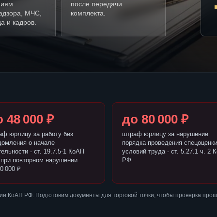
ниям
после передачи
адзора, МЧС,
комплекта.
а и кадров.
 48 000 ₽
до 80 000 ₽
аф юрлицу за работу без
штраф юрлицу за нарушение
домления о начале
порядка проведения спецоценк
ельности - ст. 19.7.5-1 КоАП
условий труда - ст. 5.27.1 ч. 2 
 при повторном нарушении
РФ
0 000 ₽
и КоАП РФ. Подготовим документы для торговой точки, чтобы проверка про